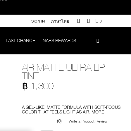
ภาษาไทย
QUANTITY
SIGN IN
0
OF
ITEMS
IN
LAST CHANCE
NARS REWARDS
CART
IS
า 500.-
AIR MATTE ULTRA LIP
.-
TINT
฿ 1,300
Promotions
#Vanilla มูลค่า 700 .-
A GEL-LIKE, MATTE FORMULA WITH SOFT-FOCUS
COLOR THAT FEELS LIGHT AS AIR.
MORE
(0)
Write a Product Review
iptok มูลค่า 690.-