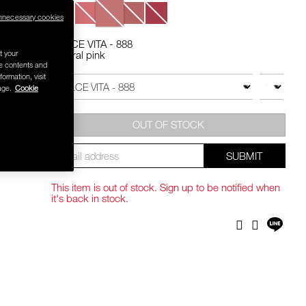
Variations
nnecessary cookies
 .-
DOLCE VITA - 888
t your
Neutral pink
Add
Product
g value 750.-
se contents and
to
Actions
formation, visit
QTY
VARIATION
cart
age.
Cookie
options
OUT OF STOCK
SUBMIT
This item is out of stock. Sign up to be notified when
it's back in stock.
Shar
Facebook
Twitter
on
LINE