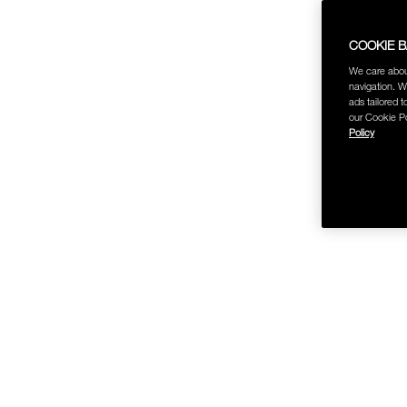
COOKIE 
We care abou
ช้อป Fo
navigation. W
ads tailored t
our Cookie Po
Policy