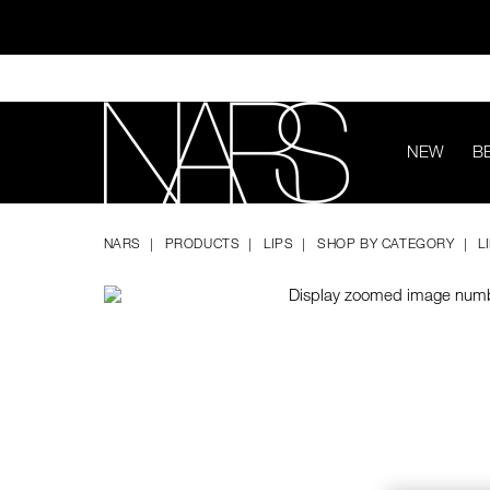
Skip
to
main
content
NEW
B
ทุ
Image
Details
/en/air-
Item
NARS
matte-
No.
NARS
PRODUCTS
LIPS
SHOP BY CATEGORY
L
ultra-
999NAC0000148
lip-
tint/0194251130361.html
ช้อป NEW Light R
ช้อป สินค้าใ