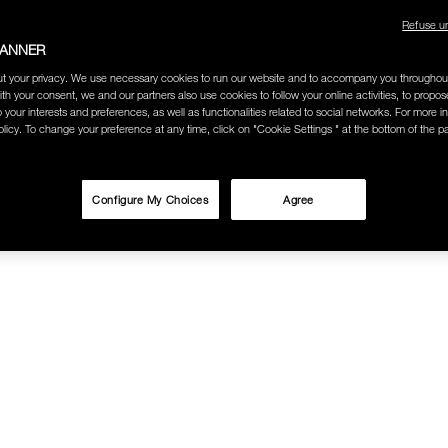
Refuse u
ช้อป Blush ใดๆ รับฟรี Afterglow Lip Balm #Orgasm 1.1 g มูลค่า 750
BANNER
t your privacy. We use necessary cookies to run our website and to accompany you throughou
undation ใดๆ รับฟรี Light Reflecting™ Luminizing Blush #Heavenly 2 
ith your consent, we and our partners also use cookies to follow your online activities, to propo
o your interests and preferences, as well as functionalities related to social networks. For more in
licy. To change your preference at any time, click on "Cookie Settings " at the bottom of the p
Configure My Choices
Agree