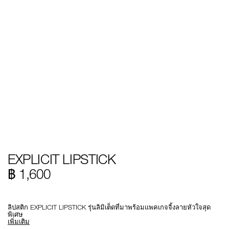
Details
/th/explicit-
หมายเลข
EXPLICIT LIPSTICK
lipstick/0194251146621.html
รายการ.
999NAC0000240
฿ 1,600
Promotions
ลิปสติก EXPLICIT LIPSTICK รุ่นลิมิเต็ดที่มาพร้อมแพคเกจจิ้งลายหัวใจสุด
พิเศษ
เพิ่มเติม