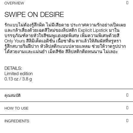
OVERVIEW
SWIPE ON DESIRE
รักแบบไม่ต้องรู้สึกผิด ไม่มีเสียดาย ประกาศความรักอย่างเปิดเผย
และกล้าเสี่ยงด้วยเฉดสีใหม่ของลิปสติก Explicit Lipstick มาใน
บรรจุภัณฑ์ลายหัวใจสีชมพูแดงสุดพิเศษ เพิ่มความพิเศษด้วยสี
Only Yours สีลิมิเต็ดเอดิชั่น เนื้อซาติน ทาแล้วให้สัมผัสที่หรูหรา
รู้สึกสบายริมฝีปาก หัวลิปสติกแบบปลายแหลม ช่วยให้วาดรูปปาก
ได้สวยงามและแม่นยำ เม็ดสีชัด สีลิปสติกติดทนนาน ไม่เลอะ
DETAILS:
Limited edition
0.13 oz / 3.8 g
คุณสมบัติ
HOW TO USE
INGREDIENTS