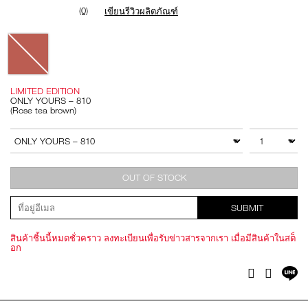
(0)
เขียนรีวิวผลิตภัณฑ์
Variations
LIMITED EDITION
ONLY YOURS – 810
(Rose tea brown)
Add
Product
to
Actions
จำนวน
สินค้าอื่นๆ
cart
options
OUT OF STOCK
SUBMIT
สินค้าชิ้นนี้หมดชั่วคราว ลงทะเบียนเพื่อรับข่าวสารจากเรา เมื่อมีสินค้าในสต็
อก
แช
Facebook
Twitter
บ
ไล