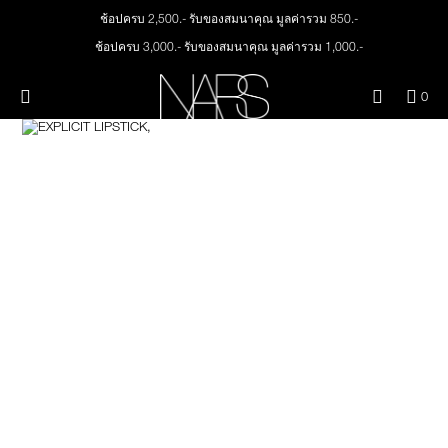
Skip
ช้อปครบ 2,500.- รับของสมนาคุณ มูลค่ารวม 850.-
ใหม่
เมคอัพ
to
main
ช้อปครบ 3,000.- รับของสมนาคุณ มูลค่ารวม 1,000.-
content
สินค้าใหม่
ตา
ทุกคำสั่งซื้อ รับฟรี Light Reflecting™ Foundation 4 ml #Mont Blanc มูลค่า 500.-
เมนู"
QUA
0
ช้อป Quad Eyeshadow รับฟรี Mini Eyeshadow Brush มูลค่า 1,000 .-
OF
THE PETAL PLAY COLLECTION
Image
NARS
หน้า
ช้อป Insatiable Liquid Blush รับฟรี Finger Puff มูลค่า 250.-
ITE
IN
ช้อป NEW Light Reflecting™ Prismatic Powder รับฟรี Radiant Creamy
CAR
THE SUMMER SCULPT
Concealer 1.4 ml #Vanilla มูลค่า 700 .-
ปาก
IS
COLLECTION
ช้อป สินค้าใดๆ* ในThe Petal Play Collection (ยกเว้น Serum Cushion Case) รับฟรี
Giptok มูลค่า 690.-
แก้ม
ช้อป Blush ใดๆ รับฟรี Afterglow Lip Balm #Orgasm 1.1 g มูลค่า 750 .-
ช้อป Foundation ใดๆ รับฟรี Light Reflecting™ Luminizing Blush #Heavenly 2 g
value 750.-
BRUSHES & TOOLS
พาเล็ทท์และของขวัญ
สกินแคร์