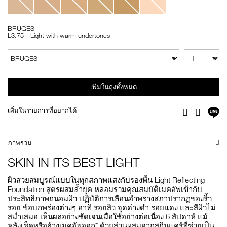
BRUGES
L3.75 - Light with warm undertones
Add
Product
to
Actions
จำนวน
สินค้าอื่นๆ
cart
options
เพิ่มในถุงทั้งหมด
แช
เพิ่มในรายการที่อยากได้
Facebook
Twitter
บ
ไล
ภาพรวม
SKIN IN ITS BEST LIGHT
ผิวสวยสมบูรณ์แบบในทุกสภาพแสงกับรองพื้น Light Reflecting
Foundation สูตรผสมล้ำยุค หลอมรวมคุณสมบัติเมคอัพเข้ากับ
ประสิทธิภาพถนอมผิว ปฏิบัติการเลือนอำพรางสภาปรากฏของริ้ว
รอย ข้อบกพร่องต่างๆ อาทิ รอยสิว จุดด่างดำ รอยแดง และสีผิวไม่
สม่ำเสมอ เห็นผลอย่างชัดเจนเมื่อใช้อย่างต่อเนื่อง 6 สัปดาห์ แม้
หลังเช็คหรือล้างเมคอัพออก* ด้วยส่วนผสมจากสกินแคร์ที่ช่วยเป็น