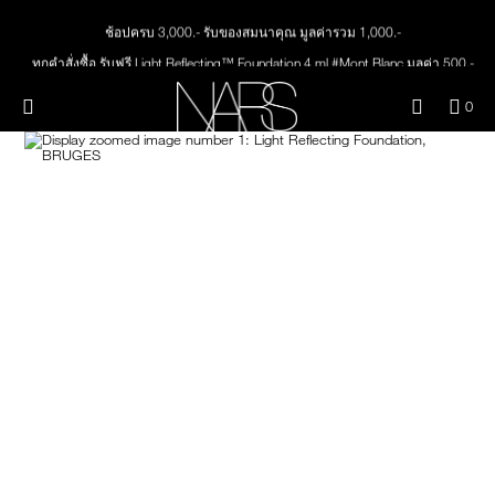
Skip
ช้อปครบ 3,000.- รับของสมนาคุณ มูลค่ารวม 1,000.-
ใหม่
เมคอัพ
to
main
ทุกคำสั่งซื้อ รับฟรี Light Reflecting™ Foundation 4 ml #Mont Blanc มูลค่า 500.-
content
สินค้าใหม่
ตา
ช้อป Quad Eyeshadow รับฟรี Mini Eyeshadow Brush มูลค่า 1,000 .-
เมนู"
QUA
0
ช้อป Insatiable Liquid Blush รับฟรี Finger Puff มูลค่า 250.-
OF
THE PETAL PLAY COLLECTION
Image
NARS
หน้า
ช้อป NEW Light Reflecting™ Prismatic Powder รับฟรี Radiant Creamy
ITE
Concealer 1.4 ml #Vanilla มูลค่า 700 .-
IN
CAR
THE SUMMER SCULPT
ช้อป สินค้าใดๆ* ในThe Petal Play Collection (ยกเว้น Serum Cushion Case) รับฟรี
ปาก
IS
COLLECTION
Giptok มูลค่า 690.-
ช้อป Blush ใดๆ รับฟรี Afterglow Lip Balm #Orgasm 1.1 g มูลค่า 750 .-
แก้ม
ช้อป Foundation ใดๆ รับฟรี Light Reflecting™ Luminizing Blush #Heavenly 2 g
value 750.-
BRUSHES & TOOLS
พาเล็ทท์และของขวัญ
สกินแคร์