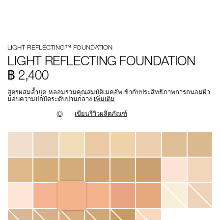
Details
/th/light-
หมายเลข
LIGHT REFLECTING™ FOUNDATION
reflecting-
รายการ.
foundation/0194251150147.html
0194251150147
LIGHT REFLECTING FOUNDATION
฿ 2,400
สูตรผสมล้ำยุค หลอมรวมคุณสมบัติเมคอัพเข้ากับประสิทธิภาพการถนอมผิว
มอบความปกปิดระดับปานกลาง
เพิ่มเติม
(0)
เขียนรีวิวผลิตภัณฑ์
Variations