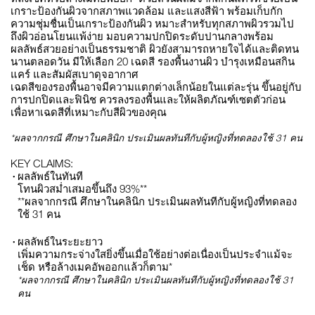
เกราะป้องกันผิวจากสภาพแวดล้อม และแสงสีฟ้า พร้อมเก็บกัก
ความชุ่มชื่นเป็นเกราะป้องกันผิว หมาะสำหรับทุกสภาพผิวรวมไป
ถึงผิวอ่อนโยนแพ้ง่าย มอบความปกปิดระดับปานกลางพร้อม
ผลลัพธ์สวยอย่างเป็นธรรมชาติ ผิวยังสามารถหายใจได้และติดทน
นานตลอดวัน มีให้เลือก 20 เฉดสี รองพื้นงานผิว บำรุงเหมือนสกิน
แคร์ และสัมผัสเบาดุจอากาศ
เฉดสีของรองพื้นอาจมีความแตกต่างเล็กน้อยในแต่ละรุ่น ขึ้นอยู่กับ
การปกปิดและฟินิช ควรลงรองพื้นและให้ผลิตภัณฑ์เซตตัวก่อน
เพื่อหาเฉดสีที่เหมาะกับสีผิวของคุณ
*ผลจากกรณี ศึกษาในคลินิก ประเมินผลทันทีกับผู้หญิงที่ทดลองใช้ 31 คน
KEY CLAIMS:
ผลลัพธ์ในทันที
โทนผิวสม่ำเสมอขึ้นถึง 93%**
**ผลจากกรณี ศึกษาในคลินิก ประเมินผลทันทีกับผู้หญิงที่ทดลอง
ใช้ 31 คน
ผลลัพธ์ในระยะยาว
เพิ่มความกระจ่างใสยิ่งขึ้นเมื่อใช้อย่างต่อเนื่องเป็นประจำแม้จะ
เช็ด หรือล้างเมคอัพออกแล้วก็ตาม*
*ผลจากกรณี ศึกษาในคลินิก ประเมินผลทันทีกับผู้หญิงที่ทดลองใช้ 31
คน