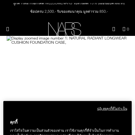
Skip
ลูกค้าใหม่ กรอกโค้ด WELCOMENARS รับส่วนลด 15% (เมื่อช้อปครั้งแรก)
ใหม่
เมคอัพ
to
main
ช้อปครบ 2,500.- รับของสมนาคุณ มูลค่ารวม 850.-
content
ช้อปครบ 3,000.- รับของสมนาคุณ มูลค่ารวม 1,000.-
สินค้าใหม่
ตา
ทุกคำสั่งซื้อ รับฟรี Light Reflecting™ Foundation 4 ml #Mont Blanc มูลค่า 500.-
เมนู"
QUA
0
OF
THE PETAL PLAY COLLECTION
ช้อป Quad Eyeshadow รับฟรี Mini Eyeshadow Brush มูลค่า 1,000 .-
Image
NARS
หน้า
ITE
ช้อป Insatiable Liquid Blush รับฟรี Finger Puff มูลค่า 250.-
IN
CAR
THE SUMMER SCULPT
ช้อป NEW Light Reflecting™ Prismatic Powder รับฟรี Radiant Creamy
ปาก
IS
COLLECTION
Concealer 1.4 ml #Vanilla มูลค่า 700 .-
ช้อป สินค้าใดๆ* ในThe Petal Play Collection (ยกเว้น Serum Cushion Case) รับฟรี
Giptok มูลค่า 690.-
แก้ม
ช้อป Blush ใดๆ รับฟรี Afterglow Lip Balm #Orgasm 1.1 g มูลค่า 750 .-
ช้อป Foundation ใดๆ รับฟรี Light Reflecting™ Luminizing Blush #Heavenly 2 g
BRUSHES & TOOLS
value 750.-
พาเล็ทท์และของขวัญ
ปฏิเสธคุกกี้ที่ไม่จำเป็น
คุกกี้
สกินแคร์
เราใส่ใจในความเป็นส่วนตัวของท่าน เราใช้งานคุกกี้ที่จำเป็นในการทำงาน