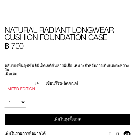
Details
/th/natural-
หมายเลข
NATURAL RADIANT LONGWEAR
radiant-
รายการ.
longwear-
0194251147161
CUSHION FOUNDATION CASE
cushion-
foundation-
฿ 700
case/0194251147161.html
Promotions
ตลับรองพื้นคุชชั่นลิมิเต็ดเอดิชั่นลายผีเสื้อ เหมาะสำหรับการเติมแต่งระหว่าง
วัน
เพิ่มเติม
(0)
เขียนรีวิวผลิตภัณฑ์
LIMITED EDITION
Add
Product
to
Actions
จำนวน
cart
options
เพิ่มในถุงทั้งหมด
แช
เพิ่มในรายการที่อยากได้
Facebook
Twitter