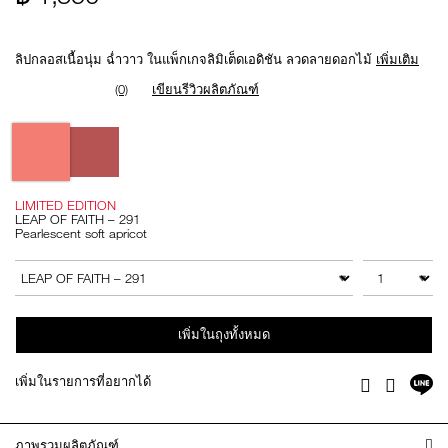
Promotions
ลิปกลอสเนื้อนุ่ม ฉ่ำวาว ในแพ็กเกจลิมิเต็ดเอดิชัน ลวดลายดอกไม้
เพิ่มเติม
(0)
เขียนรีวิวผลิตภัณฑ์
Variations
LIMITED EDITION
LEAP OF FAITH – 291
Pearlescent soft apricot
Add
Product
to
Actions
จำนวน
สินค้าอื่นๆ
cart
options
เพิ่มในถุงทั้งหมด
แช
เพิ่มในรายการที่อยากได้
Facebook
Twitter
บ
ไล
ภาพรวมผลิตภัณฑ์