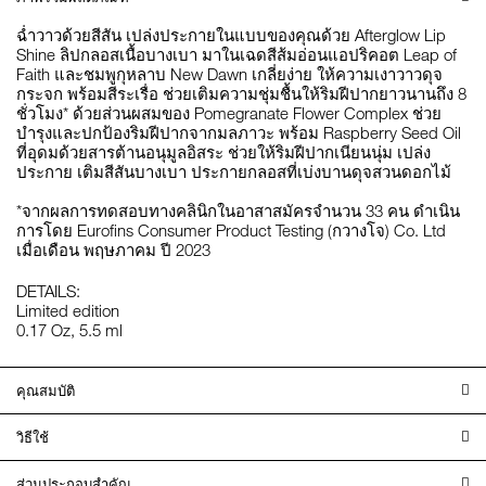
ฉ่ำวาวด้วยสีสัน เปล่งประกายในแบบของคุณด้วย Afterglow Lip
Shine ลิปกลอสเนื้อบางเบา มาในเฉดสีส้มอ่อนแอปริคอต Leap of
Faith และชมพูกุหลาบ New Dawn เกลี่ยง่าย ให้ความเงาวาวดุจ
กระจก พร้อมสีระเรื่อ ช่วยเติมความชุ่มชื้นให้ริมฝีปากยาวนานถึง 8
ชั่วโมง* ด้วยส่วนผสมของ Pomegranate Flower Complex ช่วย
บำรุงและปกป้องริมฝีปากจากมลภาวะ พร้อม Raspberry Seed Oil
ที่อุดมด้วยสารต้านอนุมูลอิสระ ช่วยให้ริมฝีปากเนียนนุ่ม เปล่ง
ประกาย เติมสีสันบางเบา ประกายกลอสที่เบ่งบานดุจสวนดอกไม้
*จากผลการทดสอบทางคลินิกในอาสาสมัครจำนวน 33 คน ดำเนิน
การโดย Eurofins Consumer Product Testing (กวางโจ) Co. Ltd
เมื่อเดือน พฤษภาคม ปี 2023
DETAILS:
Limited edition
0.17 Oz, 5.5 ml
คุณสมบัติ
วิธีใช้
ส่วนประกอบสำคัญ