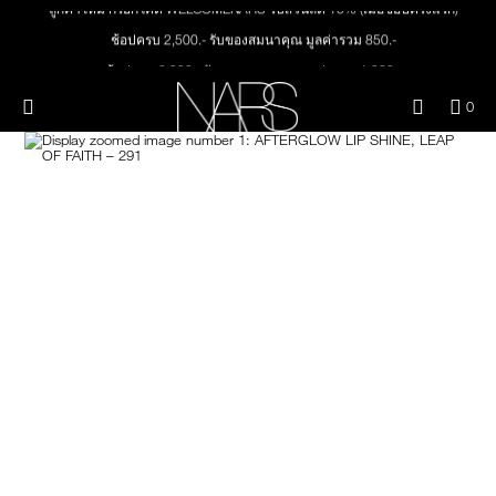
ลูกค้าใหม่ กรอกโค้ด WELCOMENARS รับส่วนลด 15% (เมื่อช้อปครั้งแรก)
Skip
ใหม่
เมคอัพ
to
ช้อปครบ 2,500.- รับของสมนาคุณ มูลค่ารวม 850.-
main
content
ช้อปครบ 3,000.- รับของสมนาคุณ มูลค่ารวม 1,000.-
สินค้าใหม่
ตา
ทุกคำสั่งซื้อ รับฟรี Light Reflecting™ Foundation 4 ml #Mont Blanc มูลค่า 500.-
เมนู"
QUA
0
OF
ช้อป Quad Eyeshadow รับฟรี Mini Eyeshadow Brush มูลค่า 1,000 .-
THE PETAL PLAY COLLECTION
Image
NARS
หน้า
ITE
ช้อป Insatiable Liquid Blush รับฟรี Finger Puff มูลค่า 250.-
IN
CAR
THE SUMMER SCULPT
ช้อป NEW Light Reflecting™ Prismatic Powder รับฟรี Radiant Creamy
ปาก
IS
COLLECTION
Concealer 1.4 ml #Vanilla มูลค่า 700 .-
ช้อป สินค้าใดๆ* ในThe Petal Play Collection (ยกเว้น Serum Cushion Case) รับฟรี
Giptok มูลค่า 690.-
แก้ม
ช้อป Blush ใดๆ รับฟรี Afterglow Lip Balm #Orgasm 1.1 g มูลค่า 750 .-
ช้อป Foundation ใดๆ รับฟรี Light Reflecting™ Luminizing Blush #Heavenly 2 g
BRUSHES & TOOLS
value 750.-
พาเล็ทท์และของขวัญ
สกินแคร์