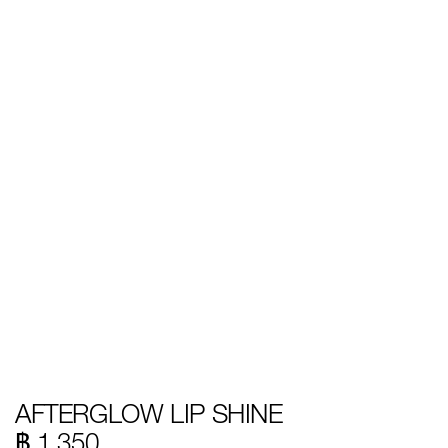
Details
/th/afterglow-
หมายเลข
AFTERGLOW LIP SHINE
lip-
รายการ.
shine/194251159270.html
194251159270
฿ 1,350