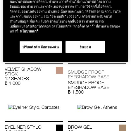
ของเว็บไซต์และการติดตามท่านระหว่างที่ท่านใช้งานเว็บไซต์ โดยความ
NEW
CLIMAX LIQUID
ยินยอมของท่าน เราและพาร์ทเนอร์ของเราจะสามารถใช้คุกกี้เพื่อติดตาม
EYELINER
MINI CLIMAX
กิจกรรมออนไลน์ของท่าน นำเสนอเนื้อหาและโฆษณาที่จัดสรรตามความสนใจ
฿ 1,150
EXTREME MASCARA
และความชอบของท่าน รวมถึงระบบที่เกี่ยวข้องกับเครือข่ายทางสังคมได้
Uncensored Black-
สำหรับข้อมูลเพิ่มเติม โปรดเข้าดูนโยบายคุกกี้ของเรา ท่านสามารถ
Mini
เปลี่ยนแปลงตัวเลือกได้ตลอดเวลาโดยคลิกที่ "การตั้งค่าคุกกี้" ที่ด้านล่างสุดของ
฿ 480
หน้านี้
นโยบายคุกกี้
ปรับแต่งตัวเลือกของฉัน
ยินยอม
VELVET SHADOW
SMUDGE PROOF
STICK
EYESHADOW BASE
12 SHADES
SMUDGE PROOF
฿ 1,000
EYESHADOW BASE
฿ 1,500
EYELINER STYLO
BROW GEL