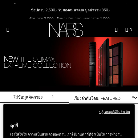
ลูกค้าใหม่ กรอกโค้ด WELCOMENARS รับส่วนลด 15% (เมื่อช้อปครั้งแรก)
Skip
ใหม่
เมคอัพ
to
ช้อปครบ 2,500.- รับของสมนาคุณ มูลค่ารวม 850.-
main
content
ช้อปครบ 3,000.- รับของสมนาคุณ มูลค่ารวม 1,000.-
สินค้าใหม่
ตา
ทุกคำสั่งซื้อ รับฟรี Light Reflecting™ Foundation 4 ml #Mont Blanc มูลค่า 500.-
เมนู"
QUA
0
OF
ช้อป Quad Eyeshadow รับฟรี Mini Eyeshadow Brush มูลค่า 1,000 .-
THE PETAL PLAY COLLECTION
NARS
หน้า
ITE
NARS
เมคอัพ
ตา
ช้อป Insatiable Liquid Blush รับฟรี Finger Puff มูลค่า 250.-
IN
CAR
THE SUMMER SCULPT
ช้อป NEW Light Reflecting™ Prismatic Powder รับฟรี Radiant Creamy
ปาก
IS
NEW
THE CLIMAX
COLLECTION
Concealer 1.4 ml #Vanilla มูลค่า 700 .-
EXTREME COLLECTION
ช้อป สินค้าใดๆ* ในThe Petal Play Collection (ยกเว้น Serum Cushion Case) รับฟรี
Giptok มูลค่า 690.-
แก้ม
ช้อป Blush ใดๆ รับฟรี Afterglow Lip Balm #Orgasm 1.1 g มูลค่า 750 .-
ช้อป Foundation ใดๆ รับฟรี Light Reflecting™ Luminizing Blush #Heavenly 2 g
BRUSHES & TOOLS
value 750.-
ใส่ข้อมูลคัดกรอง
พาเล็ทท์และของขวัญ
ปฏิเสธคุกกี้ที่ไม่จำเป็น
คุกกี้
สกินแคร์
เราใส่ใจในความเป็นส่วนตัวของท่าน เราใช้งานคุกกี้ที่จำเป็นในการทำงาน