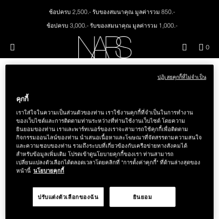
Skip
ใหม่
เมคอัพ
to
ช้อปครบ 2,500.- รับของสมนาคุณ มูลค่ารวม 850.-
main
content
ช้อปครบ 3,000.- รับของสมนาคุณ มูลค่ารวม 1,000.-
สินค้าใหม่
ตา
ทุกคำสั่งซื้อ รับฟรี Light Reflecting™ Foundation 4 ml #Mont Blanc มูลค่า 500.-
เมนู"
QUA
0
ช้อป Quad Eyeshadow รับฟรี Mini Eyeshadow Brush มูลค่า 1,000 .-
OF
THE PETAL PLAY COLLECTION
NARS
หน้า
ITE
ช้อป Insatiable Liquid Blush รับฟรี Finger Puff มูลค่า 250.-
IN
ปฏิเสธคุกกี้ที่ไม่จำเป็น
ช้อป NEW Light Reflecting™ Prismatic Powder รับฟรี Radiant Creamy
CAR
THE SUMMER SCULPT
Concealer 1.4 ml #Vanilla มูลค่า 700 .-
ปาก
IS
ขออภัย ไม่พบผลการค้นหา "แปรง
COLLECTION
คุกกี้
ช้อป สินค้าใดๆ* ในThe Petal Play Collection (ยกเว้น Serum Cushion Case) รับฟรี
เขียนคิ้ว"
Giptok มูลค่า 690.-
เราใส่ใจในความเป็นส่วนตัวของท่าน เราใช้งานคุกกี้ที่จำเป็นในการทำงาน
แก้ม
ของเว็บไซต์และการติดตามท่านระหว่างที่ท่านใช้งานเว็บไซต์ โดยความ
ช้อป Blush ใดๆ รับฟรี Afterglow Lip Balm #Orgasm 1.1 g มูลค่า 750 .-
ยินยอมของท่าน เราและพาร์ทเนอร์ของเราจะสามารถใช้คุกกี้เพื่อติดตาม
ตรวจสอบการสะกดคำของการค้นหา หรือเปลี่ยนวิธีสะกด หากไม่
กิจกรรมออนไลน์ของท่าน นำเสนอเนื้อหาและโฆษณาที่จัดสรรตามความสนใจ
ช้อป Foundation ใดๆ รับฟรี Light Reflecting™ Luminizing Blush #Heavenly 2 g
BRUSHES & TOOLS
และความชอบของท่าน รวมถึงระบบที่เกี่ยวข้องกับเครือข่ายทางสังคมได้
มั่นใจ
value 750.-
สำหรับข้อมูลเพิ่มเติม โปรดเข้าดูนโยบายคุกกี้ของเรา ท่านสามารถ
เปลี่ยนแปลงตัวเลือกได้ตลอดเวลาโดยคลิกที่ "การตั้งค่าคุกกี้" ที่ด้านล่างสุดของ
ไม่พบสิ่งที่ต้องการค้นหาใช่ไหม
หน้านี้
นโยบายคุกกี้
พาเล็ทท์และของขวัญ
ปรับแต่งตัวเลือกของฉัน
ยินยอม
ลองค้นหาใหม่อีกครั้ง
สกินแคร์