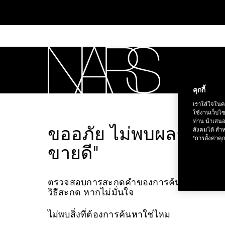
Skip
to
main
content
ใหม่
สิน
คุกกี้
ทุ
NARS
เราใส่ใจในค
ใช้งานเว็บไ
ท่าน นำเสนอ
ขออภัย ไม่พบผลการค้น
สังคมได้ สำห
"การตั้งค่าคุก
ขายดี"
ตรวจสอบการสะกดคำของการค้นหา หรือเปลี
ช้อป NEW Light R
วิธีสะกด หากไม่มั่นใจ
ไม่พบสิ่งที่ต้องการค้นหาใช่ไหม
ช้อป สินค้าใ