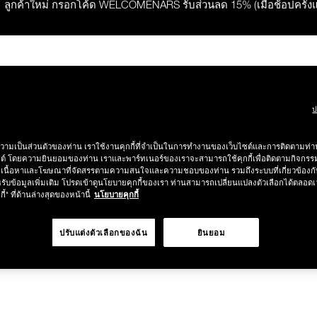
ลูกค้าใหม่ กรอกโค้ด WELCOMENARS รับส่วนลด 15% (เมื่อช้อปครั้ง
ช้อปครบ 2,500.- รับของสมนาคุณ มูลค่ารวม 850.-
ช้อปครบ 3,000.- รับของสมนาคุณ มูลค่ารวม 1,000.-
ค้าขายดี
เมคอัพ
วิธีใช้
ONLINE EXCLUSIVES
LAST CH
ป
กคำสั่งซื้อ รับฟรี Light Reflecting™ Foundation 4 ml #Mont Blanc มูลค่
วามเป็นส่วนตัวของท่าน เราใช้งานคุกกี้ที่จำเป็นในการทำงานของเว็บไซต์และการติดตามท่าน
ซต์ โดยความยินยอมของท่าน เราและพาร์ทเนอร์ของเราจะสามารถใช้คุกกี้เพื่อติดตามกิจก
เนื้อหาและโฆษณาที่จัดสรรตามความสนใจและความชอบของท่าน รวมถึงระบบที่เกี่ยวข้องกั
ช้อป Quad Eyeshadow รับฟรี Mini Eyeshadow Brush มูลค่า 1,000 
หา "สินค้า
รับข้อมูลเพิ่มเติม โปรดเข้าดูนโยบายคุกกี้ของเรา ท่านสามารถเปลี่ยนแปลงตัวเลือกได้ตลอดเ
กี้" ที่ด้านล่างสุดของหน้านี้
นโยบายคุกกี้
ช้อป Insatiable Liquid Blush รับฟรี Finger Puff มูลค่า 250.-
ปรับแต่งตัวเลือกของฉัน
ยินยอม
่ยน
eflecting™ Prismatic Powder รับฟรี Radiant Creamy Concealer 1.4 ml 
ดๆ* ในThe Petal Play Collection (ยกเว้น Serum Cushion Case) รับฟรี G