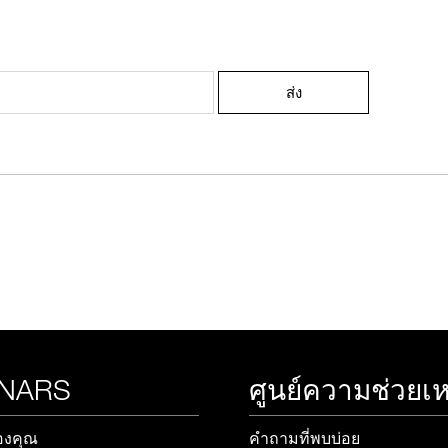
ช้อป Blush ใดๆ รับฟรี Afterglow Lip Balm #Orgasm 1.1 g มูลค่า 750
ส่ง
undation ใดๆ รับฟรี Light Reflecting™ Luminizing Blush #Heavenly 2 
 NARS
ศูนย์ความช่วยเห
องคุณ
คำถามที่พบบ่อย