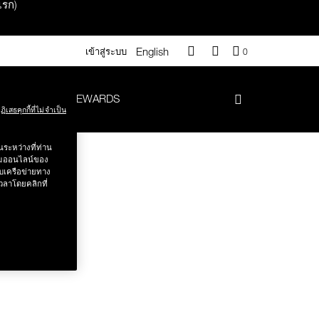
แรก)
English
QUANTITY
เข้าสู่ระบบ
0
OF
ITEMS
IN
ANCE
NARS REWARDS
CART
ฏิเสธคุกกี้ที่ไม่จำเป็น
IS
า 500.-
ระหว่างที่ท่าน
รรมออนไลน์ของ
บเครือข่ายทาง
.-
วลาโดยคลิกที่
#Vanilla มูลค่า 700 .-
iptok มูลค่า 690.-