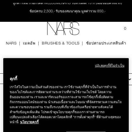
Skip
ลูกค้าใหม่ กรอกโค้ด WELCOMENARS รับส่วนลด 15% (เมื่อช้อปครั้งแรก)
ใหม่
เมคอัพ
to
main
ช้อปครบ 2,500.- รับของสมนาคุณ มูลค่ารวม 850.-
content
ช้อปครบ 3,000.- รับของสมนาคุณ มูลค่ารวม 1,000.-
สินค้าใหม่
ตา
ทุกคำสั่งซื้อ รับฟรี Light Reflecting™ Foundation 4 ml #Mont Blanc มูลค่า 500.-
เมนู"
QUA
0
OF
THE PETAL PLAY COLLECTION
ช้อป Quad Eyeshadow รับฟรี Mini Eyeshadow Brush มูลค่า 1,000 .-
NARS
หน้า
ITE
NARS
เมคอัพ
BRUSHES & TOOLS
ช้อปตามประเภทสินค้า
ช้อป Insatiable Liquid Blush รับฟรี Finger Puff มูลค่า 250.-
IN
CAR
THE SUMMER SCULPT
ช้อป NEW Light Reflecting™ Prismatic Powder รับฟรี Radiant Creamy
ปาก
IS
COLLECTION
Concealer 1.4 ml #Vanilla มูลค่า 700 .-
ช้อปตามประเภทสินค้า
ช้อป สินค้าใดๆ* ในThe Petal Play Collection (ยกเว้น Serum Cushion Case) รับฟรี
ปฏิเสธคุกกี้ที่ไม่จำเป็น
Giptok มูลค่า 690.-
แก้ม
คุกกี้
ใส่ข้อมูลคัดกรอง
ช้อป Blush ใดๆ รับฟรี Afterglow Lip Balm #Orgasm 1.1 g มูลค่า 750 .-
ช้อป Foundation ใดๆ รับฟรี Light Reflecting™ Luminizing Blush #Heavenly 2 g
เราใส่ใจในความเป็นส่วนตัวของท่าน เราใช้งานคุกกี้ที่จำเป็นในการทำงาน
BRUSHES & TOOLS
ของเว็บไซต์และการติดตามท่านระหว่างที่ท่านใช้งานเว็บไซต์ โดยความ
value 750.-
ยินยอมของท่าน เราและพาร์ทเนอร์ของเราจะสามารถใช้คุกกี้เพื่อติดตาม
กิจกรรมออนไลน์ของท่าน นำเสนอเนื้อหาและโฆษณาที่จัดสรรตามความสนใจ
พาเล็ทท์และของขวัญ
และความชอบของท่าน รวมถึงระบบที่เกี่ยวข้องกับเครือข่ายทางสังคมได้
สำหรับข้อมูลเพิ่มเติม โปรดเข้าดูนโยบายคุกกี้ของเรา ท่านสามารถ
เปลี่ยนแปลงตัวเลือกได้ตลอดเวลาโดยคลิกที่ "การตั้งค่าคุกกี้" ที่ด้านล่างสุดของ
สกินแคร์
หน้านี้
นโยบายคุกกี้
MIE KABUKI BRUSH
#13 POWDER BRUSH
฿ 2,000
฿ 2,300