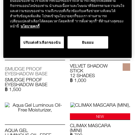
COMPLETE
ยินยอมของท่าน เราและพาร์ทเนอร์ของเราจะสามารถใช้คุกกี้เพื่อติดตาม
CONCEALER
CONCEALER
กิจกรรมออนไลน์ของท่าน นำเสนอเนื้อหาและโฆษณาที่จัดสรรตามความสนใจ
RADIANT CREAMY
5 SHADES
และความชอบของท่าน รวมถึงระบบที่เกี่ยวข้องกับเครือข่ายทางสังคมได้
CONCEALER
฿ 1,500
สำหรับข้อมูลเพิ่มเติม โปรดเข้าดูนโยบายคุกกี้ของเรา ท่านสามารถ
21 SHADES
เปลี่ยนแปลงตัวเลือกได้ตลอดเวลาโดยคลิกที่ "การตั้งค่าคุกกี้" ที่ด้านล่างสุดของ
฿ 1,550
หน้านี้
นโยบายคุกกี้
ปรับแต่งตัวเลือกของฉัน
ยินยอม
VELVET SHADOW
SMUDGE PROOF
STICK
EYESHADOW BASE
12 SHADES
SMUDGE PROOF
฿ 1,000
EYESHADOW BASE
฿ 1,500
NEW
CLIMAX MASCARA
AQUA GEL
(MINI)