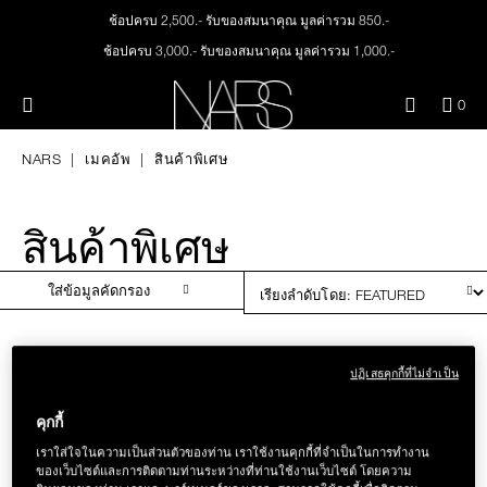
Skip
ช้อปครบ 2,500.- รับของสมนาคุณ มูลค่ารวม 850.-
ใหม่
เมคอัพ
to
main
ช้อปครบ 3,000.- รับของสมนาคุณ มูลค่ารวม 1,000.-
content
สินค้าใหม่
ตา
ทุกคำสั่งซื้อ รับฟรี Light Reflecting™ Foundation 4 ml #Mont Blanc มูลค่า 500.-
เมนู"
QUA
0
ช้อป Quad Eyeshadow รับฟรี Mini Eyeshadow Brush มูลค่า 1,000 .-
OF
THE PETAL PLAY COLLECTION
NARS
หน้า
ช้อป Insatiable Liquid Blush รับฟรี Finger Puff มูลค่า 250.-
ITE
NARS
เมคอัพ
สินค้าพิเศษ
IN
ช้อป NEW Light Reflecting™ Prismatic Powder รับฟรี Radiant Creamy
CAR
THE SUMMER SCULPT
Concealer 1.4 ml #Vanilla มูลค่า 700 .-
ปาก
IS
COLLECTION
ช้อป สินค้าใดๆ* ในThe Petal Play Collection (ยกเว้น Serum Cushion Case) รับฟรี
สินค้าพิเศษ
Giptok มูลค่า 690.-
แก้ม
ช้อป Blush ใดๆ รับฟรี Afterglow Lip Balm #Orgasm 1.1 g มูลค่า 750 .-
ใส่ข้อมูลคัดกรอง
ช้อป Foundation ใดๆ รับฟรี Light Reflecting™ Luminizing Blush #Heavenly 2 g
value 750.-
BRUSHES & TOOLS
ปฏิเสธคุกกี้ที่ไม่จำเป็น
พาเล็ทท์และของขวัญ
คุกกี้
สกินแคร์
เราใส่ใจในความเป็นส่วนตัวของท่าน เราใช้งานคุกกี้ที่จำเป็นในการทำงาน
ของเว็บไซต์และการติดตามท่านระหว่างที่ท่านใช้งานเว็บไซต์ โดยความ
SOFT MATTE
RADIANT CREAMY