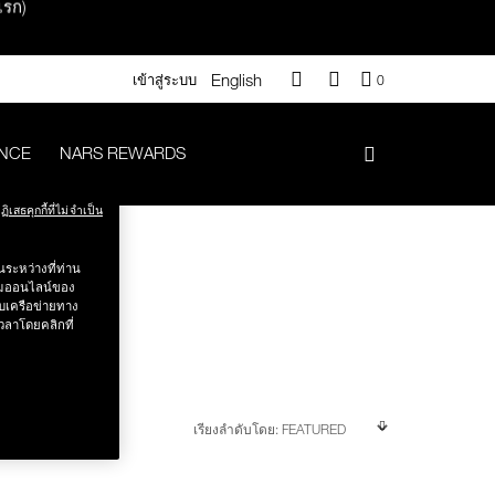
แรก)
English
QUANTITY
เข้าสู่ระบบ
0
OF
ITEMS
IN
ANCE
NARS REWARDS
CART
IS
า 500.-
ฏิเสธคุกกี้ที่ไม่จำเป็น
ระหว่างที่ท่าน
.-
รรมออนไลน์ของ
บเครือข่ายทาง
วลาโดยคลิกที่
#Vanilla มูลค่า 700 .-
ร
iptok มูลค่า 690.-