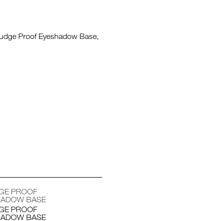
ช้อป Blush ใดๆ รับฟรี Afterglow Lip Balm #Orgasm 1.1 g มูลค่า 750
undation ใดๆ รับฟรี Light Reflecting™ Luminizing Blush #Heavenly 2 
GE PROOF
HADOW BASE
GE PROOF
HADOW BASE