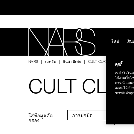
Skip
to
main
content
ใหม่
สิน
ทุ
NARS
NARS
เมคอัพ
สินค้าพิเศษ
CULT CLASSICS
คุกกี้
เราใส่ใจในค
CULT CLAS
ใช้งานเว็บไ
ท่าน นำเสนอ
สังคมได้ สำห
"การตั้งค่าคุก
ช้อป NEW Light R
การปกปิด
ลุคที่ส
ใส่ข้อมูลคัด
แบบ
กรอง
ช้อป สินค้าใ