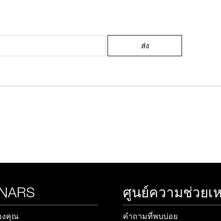
ช้อป Blush ใดๆ รับฟรี Afterglow Lip Balm #Orgasm 1.1 g มูลค่า 750
ส่ง
undation ใดๆ รับฟรี Light Reflecting™ Luminizing Blush #Heavenly 2 
 NARS
ศูนย์ความช่วยเห
องคุณ
คำถามที่พบบ่อย