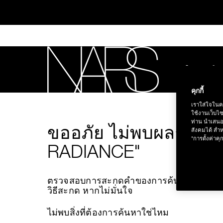
Skip
to
main
content
ใหม่
สิน
คุกกี้
ทุ
NARS
เราใส่ใจในค
ใช้งานเว็บไ
ท่าน นำเสนอ
ขออภัย ไม่พบผลการค
สังคมได้ สำห
"การตั้งค่าคุก
RADIANCE"
ตรวจสอบการสะกดคำของการค้นหา หรือเปลี
ช้อป NEW Light R
วิธีสะกด หากไม่มั่นใจ
ไม่พบสิ่งที่ต้องการค้นหาใช่ไหม
ช้อป สินค้าใ