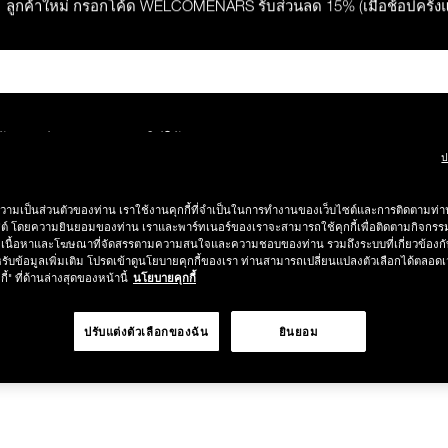
ลูกค้าใหม่ กรอกโค้ด WELCOMENARS รับส่วนลด 15% (เมื่อช้อปครั้ง
ช้อปครบ 2,500.- รับของสมนาคุณ มูลค่ารวม 850.-
ช้อปครบ 3,000.- รับของสมนาคุณ มูลค่ารวม 1,000.-
ค้าขายดี
เมคอัพ
วิธีใช้
ONLINE EXCLUSIVES
LAST CH
ป
กคำสั่งซื้อ รับฟรี Light Reflecting™ Foundation 4 ml #Mont Blanc มูลค่
วามเป็นส่วนตัวของท่าน เราใช้งานคุกกี้ที่จำเป็นในการทำงานของเว็บไซต์และการติดตามท่าน
ซต์ โดยความยินยอมของท่าน เราและพาร์ทเนอร์ของเราจะสามารถใช้คุกกี้เพื่อติดตามกิจก
เนื้อหาและโฆษณาที่จัดสรรตามความสนใจและความชอบของท่าน รวมถึงระบบที่เกี่ยวข้องกั
ช้อป Quad Eyeshadow รับฟรี Mini Eyeshadow Brush มูลค่า 1,000 
้นหา "SHEER
รับข้อมูลเพิ่มเติม โปรดเข้าดูนโยบายคุกกี้ของเรา ท่านสามารถเปลี่ยนแปลงตัวเลือกได้ตลอดเ
กี้" ที่ด้านล่างสุดของหน้านี้
นโยบายคุกกี้
ช้อป Insatiable Liquid Blush รับฟรี Finger Puff มูลค่า 250.-
ปรับแต่งตัวเลือกของฉัน
ยินยอม
่ยน
eflecting™ Prismatic Powder รับฟรี Radiant Creamy Concealer 1.4 ml 
ดๆ* ในThe Petal Play Collection (ยกเว้น Serum Cushion Case) รับฟรี G