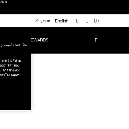
แรก)
English
QUANTITY
เข้าสู่ระบบ
0
OF
ITEMS
IN
ANCE
NARS REWARDS
CART
ฏิเสธคุกกี้ที่ไม่จำเป็น
IS
า 500.-
ระหว่างที่ท่าน
รรมออนไลน์ของ
บเครือข่ายทาง
.-
วลาโดยคลิกที่
#Vanilla มูลค่า 700 .-
iptok มูลค่า 690.-