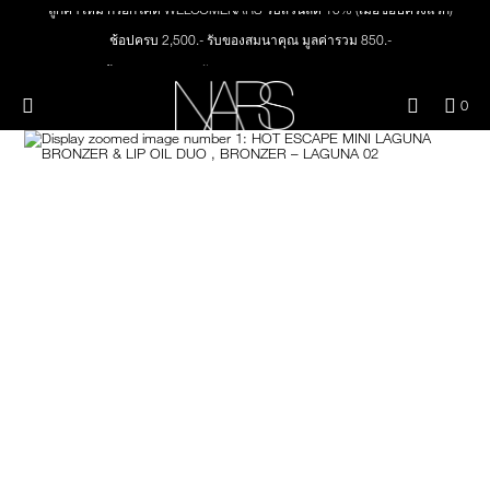
ลูกค้าใหม่ กรอกโค้ด WELCOMENARS รับส่วนลด 15% (เมื่อช้อปครั้งแรก)
Skip
ใหม่
เมคอัพ
to
ช้อปครบ 2,500.- รับของสมนาคุณ มูลค่ารวม 850.-
main
content
ช้อปครบ 3,000.- รับของสมนาคุณ มูลค่ารวม 1,000.-
สินค้าใหม่
ตา
ทุกคำสั่งซื้อ รับฟรี Light Reflecting™ Foundation 4 ml #Mont Blanc มูลค่า 500.-
เมนู"
QUA
0
OF
ช้อป Quad Eyeshadow รับฟรี Mini Eyeshadow Brush มูลค่า 1,000 .-
THE PETAL PLAY COLLECTION
Image
NARS
หน้า
ITE
ช้อป Insatiable Liquid Blush รับฟรี Finger Puff มูลค่า 250.-
IN
CAR
THE SUMMER SCULPT
ช้อป NEW Light Reflecting™ Prismatic Powder รับฟรี Radiant Creamy
ปาก
IS
COLLECTION
Concealer 1.4 ml #Vanilla มูลค่า 700 .-
ช้อป สินค้าใดๆ* ในThe Petal Play Collection (ยกเว้น Serum Cushion Case) รับฟรี
Giptok มูลค่า 690.-
แก้ม
ช้อป Blush ใดๆ รับฟรี Afterglow Lip Balm #Orgasm 1.1 g มูลค่า 750 .-
ช้อป Foundation ใดๆ รับฟรี Light Reflecting™ Luminizing Blush #Heavenly 2 g
BRUSHES & TOOLS
value 750.-
พาเล็ทท์และของขวัญ
สกินแคร์