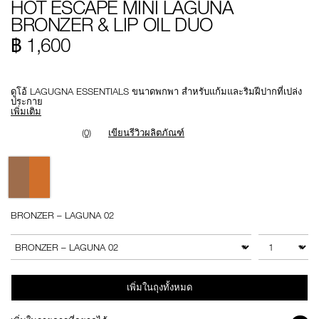
HOT ESCAPE MINI LAGUNA
escape-
รายการ.
mini-
0194251147055
BRONZER & LIP OIL DUO
laguna-
bronzer-
฿ 1,600
lip-
oil-
duo%C2%A0/0194251147055.html
Promotions
ดูโอ้ LAGUGNA ESSENTIALS ขนาดพกพา สำหรับแก้มและริมฝีปากที่เปล่ง
ประกาย
เพิ่มเติม
(0)
เขียนรีวิวผลิตภัณฑ์
Variations
BRONZER – LAGUNA 02
Add
Product
to
Actions
จำนวน
สินค้าอื่นๆ
cart
options
เพิ่มในถุงทั้งหมด