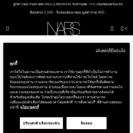
Skip
ลูกค้าใหม่ กรอกโค้ด WELCOMENARS รับส่วนลด 15% (เมื่อช้อปครั้งแรก)
ใหม่
เมคอัพ
to
main
ช้อปครบ 2,500.- รับของสมนาคุณ มูลค่ารวม 850.-
content
ช้อปครบ 3,000.- รับของสมนาคุณ มูลค่ารวม 1,000.-
สินค้าใหม่
ตา
เมนู"
QUA
0
ทุกคำสั่งซื้อ รับฟรี Light Reflecting™ Foundation 4 ml #Mont Blanc มูลค่า 500.-
OF
THE PETAL PLAY COLLECTION
ช้อป Quad Eyeshadow รับฟรี Mini Eyeshadow Brush มูลค่า 1,000 .-
NARS
หน้า
ITE
IN
ช้อป Insatiable Liquid Blush รับฟรี Finger Puff มูลค่า 250.-
CAR
THE SUMMER SCULPT
ปฏิเสธคุกกี้ที่ไม่จำเป็น
ช้อป NEW Light Reflecting™ Prismatic Powder รับฟรี Radiant Creamy
ปาก
IS
ขออภัย ไม่พบผลการค้นหา "7
COLLECTION
Concealer 1.4 ml #Vanilla มูลค่า 700 .-
คุกกี้
DEADLY SINS AUDACIOUS
ช้อป สินค้าใดๆ* ในThe Petal Play Collection (ยกเว้น Serum Cushion Case) รับฟรี
แก้ม
เราใส่ใจในความเป็นส่วนตัวของท่าน เราใช้งานคุกกี้ที่จำเป็นในการทำงาน
Giptok มูลค่า 690.-
LIPSTICK PALETTE"
ของเว็บไซต์และการติดตามท่านระหว่างที่ท่านใช้งานเว็บไซต์ โดยความ
ช้อป Blush ใดๆ รับฟรี Afterglow Lip Balm #Orgasm 1.1 g มูลค่า 750 .-
ยินยอมของท่าน เราและพาร์ทเนอร์ของเราจะสามารถใช้คุกกี้เพื่อติดตาม
กิจกรรมออนไลน์ของท่าน นำเสนอเนื้อหาและโฆษณาที่จัดสรรตามความสนใจ
BRUSHES & TOOLS
ช้อป Foundation ใดๆ รับฟรี Light Reflecting™ Luminizing Blush #Heavenly 2 g
และความชอบของท่าน รวมถึงระบบที่เกี่ยวข้องกับเครือข่ายทางสังคมได้
ตรวจสอบการสะกดคำของการค้นหา หรือเปลี่ยนวิธีสะกด หากไม่
value 750.-
สำหรับข้อมูลเพิ่มเติม โปรดเข้าดูนโยบายคุกกี้ของเรา ท่านสามารถ
มั่นใจ
เปลี่ยนแปลงตัวเลือกได้ตลอดเวลาโดยคลิกที่ "การตั้งค่าคุกกี้" ที่ด้านล่างสุดของ
พาเล็ทท์และของขวัญ
หน้านี้
นโยบายคุกกี้
ไม่พบสิ่งที่ต้องการค้นหาใช่ไหม
สกินแคร์
ปรับแต่งตัวเลือกของฉัน
ยินยอม
ลองค้นหาใหม่อีกครั้ง