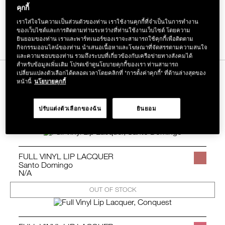
คุกกี้
แชร์
FACEBOOK
TWITTER
PINTEREST
เราใส่ใจในความเป็นส่วนตัวของท่าน เราใช้งานคุกกี้ที่จำเป็นในการทำงาน
บน
ของเว็บไซต์และการติดตามท่านระหว่างที่ท่านใช้งานเว็บไซต์ โดยความ
ไลน์
จากนู้ดถึงนัวร์ เคลือบคลุมริมฝีปากด้วยผลิตภัณฑ์ที่มอบ
ยินยอมของท่าน เราและพาร์ทเนอร์ของเราจะสามารถใช้คุกกี้เพื่อติดตาม
ประกายราวกับกระจก เพื่อลุคที่สมบูรณ์แบบ
กิจกรรมออนไลน์ของท่าน นำเสนอเนื้อหาและโฆษณาที่จัดสรรตามความสนใจ
และความชอบของท่าน รวมถึงระบบที่เกี่ยวข้องกับเครือข่ายทางสังคมได้
สำหรับข้อมูลเพิ่มเติม โปรดเข้าดูนโยบายคุกกี้ของเรา ท่านสามารถ
เปลี่ยนแปลงตัวเลือกได้ตลอดเวลาโดยคลิกที่ "การตั้งค่าคุกกี้" ที่ด้านล่างสุดของ
ผลิตภัณฑ์ที่ใช้ในสาธิตการแต่งหน้า
หน้านี้
นโยบายคุกกี้
เพิ่ิ่มสินค้าที่เลือกลงถุง
ปรับแต่งตัวเลือกของฉัน
ยินยอม
FULL VINYL LIP LACQUER
Santo Domingo
N/A
OUT OF STOCK