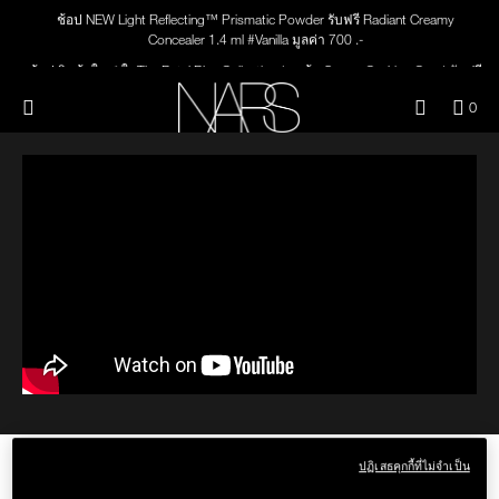
Skip
Skip
ช้อป NEW Light Reflecting™ Prismatic Powder รับฟรี Radiant Creamy
ใหม่
เมคอัพ
to
to
Concealer 1.4 ml #Vanilla มูลค่า 700 .-
main
main
content
content
ช้อป สินค้าใดๆ* ในThe Petal Play Collection (ยกเว้น Serum Cushion Case) รับฟรี
สินค้าใหม่
ตา
Giptok มูลค่า 690.-
เมนู"
QUA
0
ช้อป Blush ใดๆ รับฟรี Afterglow Lip Balm #Orgasm 1.1 g มูลค่า 750 .-
OF
THE PETAL PLAY COLLECTION
NARS
หน้า
ITE
ช้อป Foundation ใดๆ รับฟรี Light Reflecting™ Luminizing Blush #Heavenly 2 g
IN
value 750.-
CAR
THE SUMMER SCULPT
ปาก
IS
COLLECTION
แก้ม
BRUSHES & TOOLS
พาเล็ทท์และของขวัญ
สกินแคร์
THE HOW-TO: FULL VINYL LIP
ปฏิเสธคุกกี้ที่ไม่จำเป็น
LACQUER