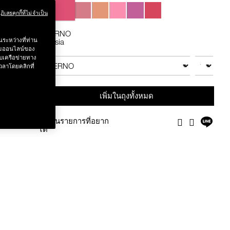
Variations
ฏิเสธคุกกี้ที่ไม่จำเป็น
 .-
INFERNO
ระหว่างที่ท่าน
Fuchsia
Add
Product
รรมออนไลน์ของ
g value 750.-
to
Actions
บเครือข่ายทาง
จำนวน
สินค้าอื่นๆ
cart
วลาโดยคลิกที่
options
เพิ่มในถุงทั้งหมด
แชร์
เพิ่มในรายการที่อยาก
Facebook
Twitter
บน
ได้
ไลน์