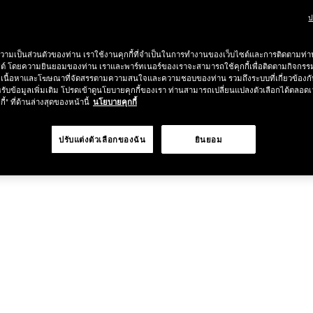
ป
ช้อป Blush ใดๆ รับฟรี Afterglow Lip Balm #Orgasm 1.1 g มูลค่า 750
วามเป็นส่วนตัวของท่าน เราใช้งานคุกกี้ที่จำเป็นในการทำงานของเว็บไซต์และการติดตามท่าน
ซต์ โดยความยินยอมของท่าน เราและพาร์ทเนอร์ของเราจะสามารถใช้คุกกี้เพื่อติดตามกิจก
undation ใดๆ รับฟรี Light Reflecting™ Luminizing Blush #Heavenly 2 
เนื้อหาและโฆษณาที่จัดสรรตามความสนใจและความชอบของท่าน รวมถึงระบบที่เกี่ยวข้องกั
รับข้อมูลเพิ่มเติม โปรดเข้าดูนโยบายคุกกี้ของเรา ท่านสามารถเปลี่ยนแปลงตัวเลือกได้ตลอดเ
กี้" ที่ด้านล่างสุดของหน้านี้
นโยบายคุกกี้
ปรับแต่งตัวเลือกของฉัน
ยินยอม