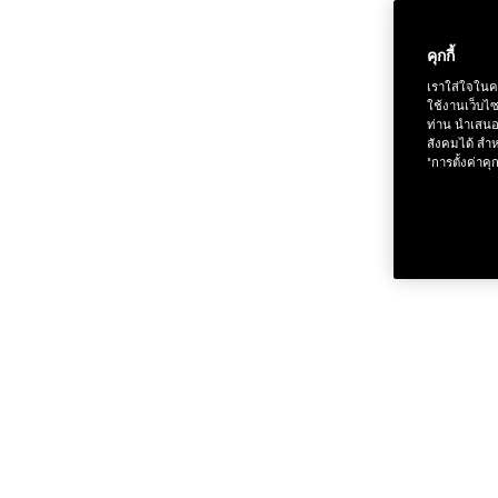
คุกกี้
เราใส่ใจในค
ใช้งานเว็บไ
ช้อป Fo
ท่าน นำเสนอ
สังคมได้ สำห
"การตั้งค่าคุก