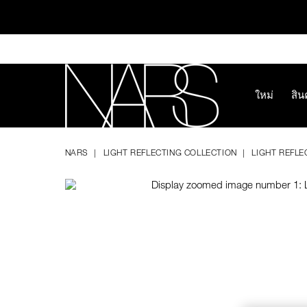
Skip
to
main
content
ใหม่
สิน
ทุ
Image
Details
/th/light-
หมายเลข
NARS
reflecting%E2%84%A2-
รายการ.
NARS
LIGHT REFLECTING COLLECTION
LIGHT REFLE
luminizing-
194251156729
blush/194251156729.html
ช้อป NEW Light R
ช้อป สินค้าใ