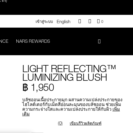
English
QUANTITY
เข้าสู่ระบบ
0
OF
ITEMS
IN
ANCE
NARS REWARDS
CART
IS
า 500.-
LIGHT REFLECTING™
.-
LUMINIZING BLUSH
฿ 1,950
บลัชออนเนื้อประกายมุก ผสานความเปล่งประกายของ
ไฮไลต์เตอร์กับเม็ดสีอ่อนละมุนของบลัชออน ช่วยเพิ่ม
#Vanilla มูลค่า 700 .-
ความกระจ่างใสและความเปล่งประกายให้กับผิว
เพิ่ม
เติม
(0)
เขียนรีวิวผลิตภัณฑ์
iptok มูลค่า 690.-