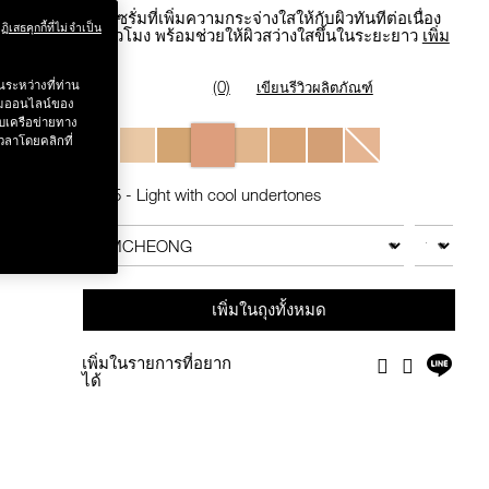
สูตรเซรั่มที่เพิ่มความกระจ่างใสให้กับผิวทันทีต่อเนื่อง
ฏิเสธคุกกี้ที่ไม่จำเป็น
24 ชั่วโมง พร้อมช่วยให้ผิวสว่างใสขึ้นในระยะยาว
เพิ่ม
เติม
(0)
ระหว่างที่ท่าน
เขียนรีวิวผลิตภัณฑ์
รรมออนไลน์ของ
บเครือข่ายทาง
Variations
วลาโดยคลิกที่
L4.25 - Light with cool undertones
Add
Product
to
Actions
จำนวน
สินค้าอื่นๆ
cart
options
เพิ่มในถุงทั้งหมด
แชร์
เพิ่มในรายการที่อยาก
Facebook
Twitter
บน
ได้
ไลน์