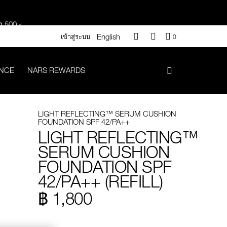
า 500.-
English
QUANTITY
เข้าสู่ระบบ
0
OF
.-
ITEMS
IN
ANCE
NARS REWARDS
CART
IS
LIGHT REFLECTING™ SERUM CUSHION
#Vanilla มูลค่า 700 .-
FOUNDATION SPF 42/PA++
LIGHT REFLECTING™
iptok มูลค่า 690.-
SERUM CUSHION
FOUNDATION SPF
42/PA++ (REFILL)
 .-
฿ 1,800
g value 750.-
Promotions