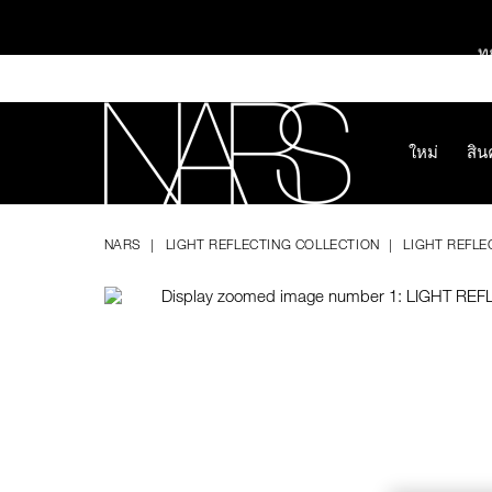
Skip
to
main
ทุ
content
ใหม่
สิน
Image
Details
/th/light-
หมายเลข
NARS
reflecting%E2%84%A2-
รายการ.
NARS
LIGHT REFLECTING COLLECTION
LIGHT REFLE
serum-
194251143958
ช้อป NEW Light R
cushion-
foundation-
spf-
ช้อป สินค้าใ
42%2Fpa%2B%2B-
%28refill%29/194251143958.html
ช้อป Fo