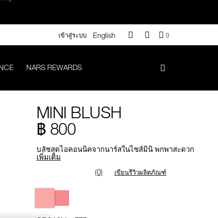
English
QUANTITY
เข้าสู่ระบบ
0
OF
ITEMS
IN
ANCE
NARS REWARDS
CART
IS
า 500.-
MINI BLUSH
.-
฿ 800
บลัชสุดไอคอนนิคจากนาร์สในไซส์มินิ พกพาสะดวก
เพิ่มเติม
(0)
เขียนรีวิวผลิตภัณฑ์
#Vanilla มูลค่า 700 .-
Variations
iptok มูลค่า 690.-