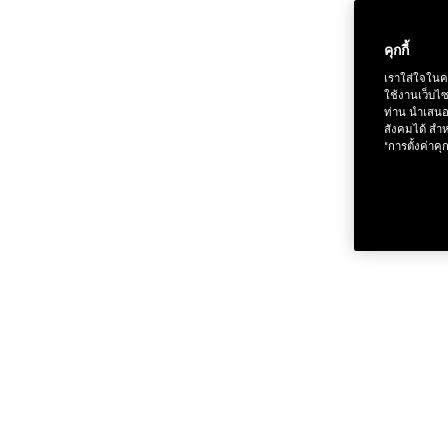
คุกกี้
เราใส่ใจในค
ช้อป Fo
ใช้งานเว็บไ
ท่าน นำเสนอ
สังคมได้ สำห
"การตั้งค่าคุก