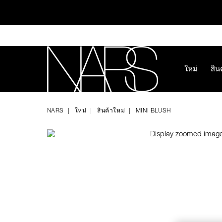
Skip
to
main
content
ใหม่
สิน
ทุ
Image
Details
/th/mini-
หมายเลข
NARS
blush/0194251144399.html
รายการ.
NARS
ใหม่
สินค้าใหม่
MINI BLUSH
0194251144399
ช้อป NEW Light R
ช้อป สินค้าใ