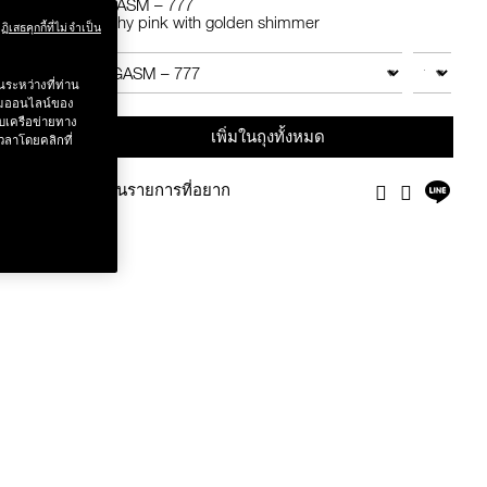
ORGASM – 777
Peachy pink with golden shimmer
ฏิเสธคุกกี้ที่ไม่จำเป็น
 .-
Add
Product
to
Actions
จำนวน
สินค้าอื่นๆ
cart
ระหว่างที่ท่าน
options
g value 750.-
รรมออนไลน์ของ
บเครือข่ายทาง
เพิ่มในถุงทั้งหมด
วลาโดยคลิกที่
แชร์
เพิ่มในรายการที่อยาก
Facebook
Twitter
บน
ได้
ไลน์