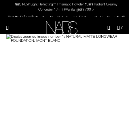
ช้อป NEW Light Reflecting™ Prismatic Powder รับฟรี Radiant Creamy
Skip
ใหม่
เมคอัพ
to
Concealer 1.4 ml #Vanilla มูลค่า 700 .-
main
content
ช้อป สินค้าใดๆ* ในThe Petal Play Collection (ยกเว้น Serum Cushion Case) รับฟรี
Giptok มูลค่า 690.-
สินค้าใหม่
ตา
เมนู"
QUA
0
ช้อป Blush ใดๆ รับฟรี Afterglow Lip Balm #Orgasm 1.1 g มูลค่า 750 .-
OF
THE PETAL PLAY COLLECTION
ช้อป Foundation ใดๆ รับฟรี Light Reflecting™ Luminizing Blush #Heavenly 2 g
Image
NARS
หน้า
ITE
value 750.-
IN
CAR
THE SUMMER SCULPT
ปาก
IS
COLLECTION
แก้ม
BRUSHES & TOOLS
พาเล็ทท์และของขวัญ
สกินแคร์