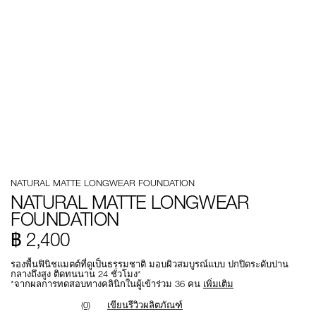
Details
/th/natural-
หมายเลข
NATURAL MATTE LONGWEAR FOUNDATION
matte-
รายการ.
longwear-
194251155197
NATURAL MATTE LONGWEAR
foundation/194251155197.html
FOUNDATION
฿ 2,400
รองพื้นฟินิชแมตต์ที่ดูเป็นธรรมชาติ มอบผิวสมบูรณ์แบบ ปกปิดระดับปาน
กลางถึงสูง ติดทนนาน 24 ชั่วโมง*
*จากผลการทดสอบทางคลินิกในผู้เข้าร่วม 36 คน
เพิ่มเติม
(0)
เขียนรีวิวผลิตภัณฑ์