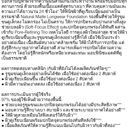
บอกลาปัญหาผิวจากความมันส่วนเกินในระหว่างวัน พร้อมรับมือกับทุก
สถานการณ์ ด้วยรองพื้นเนื้อแมตต์สูตรบางเบา ที่ควบคุมความมันและ
ความเงาได้ยาวนาน 24 ชั่วโมง* ให้ฟินิชผิวที่ดูเรียบเนียนอย่างเป็น
ธรรมชาติ Natural Matte Longwear Foundation รองพื้นที่ช่วยให้รูขุม
ขนดูเล็กลง ไม่ตกร่อง ไม่เป็นคราบ ให้การปกปิดระดับปานกลางถึงสูง
ช่วยเบลอผิว (Soft-Focus Effect) และปกปิดจุดบกพร่องได้ทันที ผสาน
เข้ากับ Pore‑Refining Trio เทคโนโลยี การดูแลผิวใหม่ล่าสุด ช่วยให้ผิว
ดูเรียบเนียนขึ้นและรูขุมขนดูเล็กลงอย่างรู้สึกได้ เมื่อใช้เป็นประจำ
อย่างต่อเนื่อง เนื้อสัมผัสบางเบาคล้ายเซรั่ม ให้ผิวได้รับการปกปิด แต่
ยังรู้สึกระบายอากาศได้อย่างดี สามารถเพิ่มการปกปิดได้ตามความ
ต้องการ โดยไม่รู้สึกหนักหรือเหนียวเหนอะหนะ มอบฟินิชแมตต์ที่ดู
เป็นธรรมชาติ
ผลการทดสอบทางคลินิก (กับผิวที่ยังไม่ได้ลงผลิตภัณฑ์ใดๆ)**
● รูขุมขนดูเล็กลงอย่างเห็นได้ชัด เมื่อใช้อย่างต่อเนื่อง 2 สัปดาห์
● ผิวดูเรียบเนียนขึ้น เมื่อใช้อย่างต่อเนื่อง 2 สัปดาห์
● ผิวมีความมันเงาลดลง เมื่อใช้อย่างต่อเนื่อง 2 สัปดาห์
ผลการประเมินจากผู้ใช้จริง
97% ของผู้ใช้เห็นด้วยว่ารองพื้นนี้:
● ช่วยเบลอรูขุมขนและปกปิดจุดบกพร่องได้อย่างมีประสิทธิภาพ***
● มอบความรู้สึกบางเบา สบายผิว และช่วยระบายอากาศได้อย่างดี***
● ให้ผิวดูสวยเหมือนใส่ฟิลเตอร์ให้กับผิว***
● ผิวดูเรียบเนียนพร้อมปกปิดจุดบกพร่องทันทีหลังใช้****
● เนื้อผลิตภัณฑ์ให้ความรู้สึกแนบเนียนไปกับผิวราวกับผิวที่สอง****