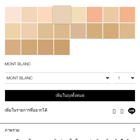
Variations
MONT BLANC
Add
Product
to
Actions
จำนวน
สินค้าอื่นๆ
cart
options
เพิ่มในถุงทั้งหมด
แช
เพิ่มในรายการที่อยากได้
Facebook
Twitter
บ
ไล
ภาพรวม