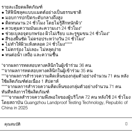
รายละเอียดผลิตภัณฑ์
● ให้ฟินิชลุคแบบแมตต์อย่างเป็นธรรมชาติ
● มอบการปกปิดระดับกลางถึงสูง
● ติดทนนาน 24 ชั่วโมง โดยไม่รู้สึกหนักผิว*
● ควบคุมความมันและความเงา 24 ชั่วโมง*
● ช่วยเบลอจุดบกพร่อง ผิวไม่เรียบ และรูขุมขน 24 ชั่วโมง*
● สีรองพื้นชัด ไม่ดรอประหว่างวัน 24 ชั่วโมง*
● ไม่ทำให้ผิวแห้งตลอด 24 ชั่วโมง*****
● ไม่ตกร่อง ไม่เลอะ ไม่หลุดง่าย
● ทนต่อน้ำ เหงื่อ และความชื้น
*จากผลการทดสอบทางคลินิกในผู้เข้าร่วม 36 คน
**จากผลการทดสอบทางคลินิกในผู้เข้าร่วม 35 คน
***จากผลการสำรวจความคิดเห็นของกลุ่มตัวอย่างจำนวน 71 คน หลัง
ใช้ผลิตภัณฑ์ต่อเนื่อง 1 สัปดาห์
****จากผลการสำรวจความคิดเห็นของกลุ่มตัวอย่างจำนวน 71 คน
ทันทีหลังการใช้ผลิตภัณฑ์
*****จากผลสำรวจความพึงพอใจของผู้บริโภค 72 คน หลังใช้ 24 ชั่วโมง
โดยสถาบัน Guangzhou Landproof Testing Technology, Republic of
China in 2025
คุณสมบัติ