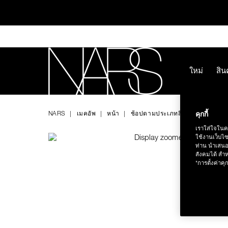
Skip
to
main
content
ใหม่
สิน
ทุ
Image
Details
/th/pure-
หมายเลข
NARS
radiant-
รายการ.
NARS
เมคอัพ
หน้า
ช้อปตามประเภทสินค้า
รองพื้น
คุกกี้
protection-
0194251012322
aqua-
เราใส่ใจในค
glow-
ใช้งานเว็บไ
case/0194251012322.html
ท่าน นำเสนอ
สังคมได้ สำห
"การตั้งค่าคุก
ช้อป NEW Light R
ช้อป สินค้าใ