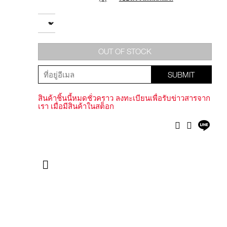
Add
Product
to
Actions
จำนวน
 .-
cart
options
g value 750.-
OUT OF STOCK
SUBMIT
สินค้าชิ้นนี้หมดชั่วคราว ลงทะเบียนเพื่อรับข่าวสารจาก
เรา เมื่อมีสินค้าในสต็อก
แชร์
Facebook
Twitter
บน
ไลน์