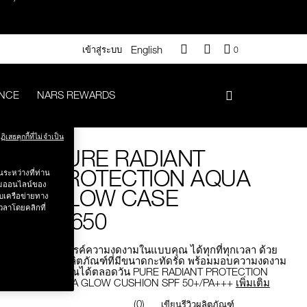
English
QUANTITY
เข้าสู่ระบบ
0
OF
ITEMS
IN
ANCE
NARS REWARDS
CART
IS
า 500.-
ฏิเสธคุกกี้ที่ไม่จำเป็น
PURE RADIANT
.-
PROTECTION AQUA
ระหว่างที่ท่าน
รรมออนไลน์ของ
GLOW CASE
บเครือข่ายทาง
วลาโดยคลิกที่
฿ 650
#Vanilla มูลค่า 700 .-
รังสรรค์ความงดงามในแบบคุณ ได้ทุกที่ทุกเวลา ด้วย
ตัวผลิตภัณฑ์ที่มีขนาดกะทัดรัด พร้อมมอบความงดงาม
ให้คุณได้ตลอดวัน PURE RADIANT PROTECTION
AQUA GLOW CUSHION SPF 50+/PA+++
เพิ่มเติม
iptok มูลค่า 690.-
(0)
เขียนรีวิวผลิตภัณฑ์