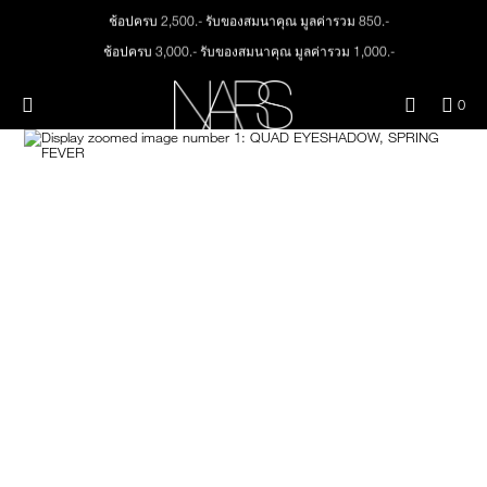
Skip
ช้อปครบ 2,500.- รับของสมนาคุณ มูลค่ารวม 850.-
ใหม่
เมคอัพ
to
main
ช้อปครบ 3,000.- รับของสมนาคุณ มูลค่ารวม 1,000.-
content
สินค้าใหม่
ตา
ทุกคำสั่งซื้อ รับฟรี Light Reflecting™ Foundation 4 ml #Mont Blanc มูลค่า 500.-
เมนู"
QUA
0
ช้อป Quad Eyeshadow รับฟรี Mini Eyeshadow Brush มูลค่า 1,000 .-
OF
THE PETAL PLAY COLLECTION
Image
NARS
หน้า
ช้อป Insatiable Liquid Blush รับฟรี Finger Puff มูลค่า 250.-
ITE
IN
ช้อป NEW Light Reflecting™ Prismatic Powder รับฟรี Radiant Creamy
CAR
THE SUMMER SCULPT
Concealer 1.4 ml #Vanilla มูลค่า 700 .-
ปาก
IS
COLLECTION
ช้อป สินค้าใดๆ* ในThe Petal Play Collection (ยกเว้น Serum Cushion Case) รับฟรี
Giptok มูลค่า 690.-
แก้ม
ช้อป Blush ใดๆ รับฟรี Afterglow Lip Balm #Orgasm 1.1 g มูลค่า 750 .-
ช้อป Foundation ใดๆ รับฟรี Light Reflecting™ Luminizing Blush #Heavenly 2 g
value 750.-
BRUSHES & TOOLS
พาเล็ทท์และของขวัญ
สกินแคร์