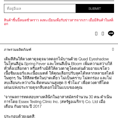
SUBMIT
สินค้าชิ้นนี้หมดชั่วคราว ลงทะเบียนเพื่อรับข่าวสารจากเรา เมื่อมีสินค้าในสต็
อก
แช
Facebook
Twitter
บ
ไล
ภาพรวมผลิตภัณฑ์
เติมสีสันให้ดวงตาดุจดุจมวลดอกไม้บานด้วย Quad Eyeshadow
ในโทนสีอุ่น Spring Fever และโทนสีเย็น Bloom เพิ่มความสว่างให้
ทั่วทั้งเปลือกตา หรือสร้างมิติให้ดวงตาดูโดดเด่นด้วยอายแชโดว
เนื้อชิมเมอร์และเนื้อแมตต์ ให้คุณเลือกปรับลุคได้หลากหลายสไตล์
ในทุกๆ วัน ให้สีสดชัดในปาดเดียว ไม่เป็นคราบ ไม่ตกร่อง และไม่
ลบเลือนระหว่างวัน ติดทนนานสูงสุด 8 ชั่วโมง* เพื่อดวงตาที่โดด
เด่นเปล่งประกายดุจกลีบดอกไม้ในแบบของคุณ
*จากผลการทดสอบทางคลินิกในอาสาสมัครจำนวน 30 คน ดำเนิน
การโดย Essex Testing Clinic Inc. (สหรัฐอเมริกา) Co. Ltd เมื่อ
เดือน กันยายน ปี 2017
ประกอบด้วยเฉดสี: