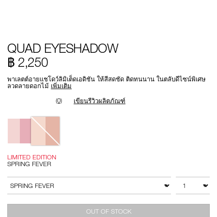
Details
/th/quad-
หมายเลข
QUAD EYESHADOW
eyeshadow/194251166001.html
รายการ.
999NAC0000295
฿ 2,250
พาเลตต์อายแชโดว์ลิมิเต็ดเอดิชัน ให้สีสดชัด ติดทนนาน ในตลับดีไซน์พิเศษ
ลวดลายดอกไม้
เพิ่มเติม
(0)
เขียนรีวิวผลิตภัณฑ์
Variations
LIMITED EDITION
SPRING FEVER
Add
Product
to
Actions
จำนวน
สินค้าอื่นๆ
cart
options
OUT OF STOCK