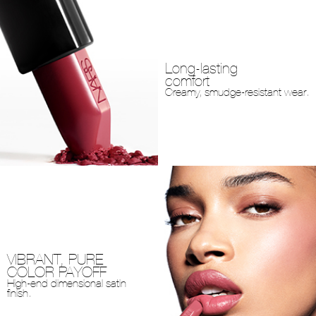
Long-lasting
comfort
Creamy, smudge-resistant wear.
VIBRANT, PURE
COLOR PAYOFF
High-end dimensional satin
finish.