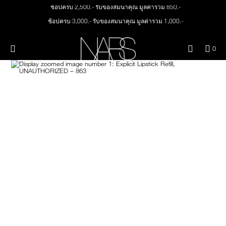
Skip
ช้อปครบ 2,500.- รับของสมนาคุณ มูลค่ารวม 850.-
ใหม่
เมคอัพ
to
main
ช้อปครบ 3,000.- รับของสมนาคุณ มูลค่ารวม 1,000.-
content
ทุกคำสั่งซื้อ รับฟรี Light Reflecting™ Foundation 4 ml #Mont Blanc มูลค่า 500.-
สินค้าใหม่
ตา
ช้อป Quad Eyeshadow รับฟรี Mini Eyeshadow Brush มูลค่า 1,000 .-
เมนู"
QUA
0
OF
THE PETAL PLAY COLLECTION
ช้อป Insatiable Liquid Blush รับฟรี Finger Puff มูลค่า 250.-
Image
NARS
หน้า
ITE
ช้อป NEW Light Reflecting™ Prismatic Powder รับฟรี Radiant Creamy
IN
Concealer 1.4 ml #Vanilla มูลค่า 700 .-
CAR
THE SUMMER SCULPT
ปาก
IS
COLLECTION
ช้อป สินค้าใดๆ* ในThe Petal Play Collection (ยกเว้น Serum Cushion Case) รับฟรี
Giptok มูลค่า 690.-
ช้อป Blush ใดๆ รับฟรี Afterglow Lip Balm #Orgasm 1.1 g มูลค่า 750 .-
แก้ม
ช้อป Foundation ใดๆ รับฟรี Light Reflecting™ Luminizing Blush #Heavenly 2 g
value 750.-
BRUSHES & TOOLS
พาเล็ทท์และของขวัญ
สกินแคร์