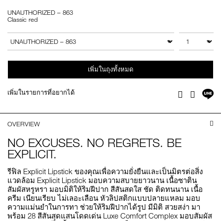
UNAUTHORIZED – 863
Classic red
Add
Product
to
Actions
จำนวน
สินค้าอื่นๆ
cart
options
เพิ่มในถุงทั้งหมด
แช
เพิ่มในรายการที่อยากได้
Facebook
Twitter
บ
ไล
OVERVIEW
NO EXCUSES. NO REGRETS. BE
EXPLICIT.
รีฟิล Explicit Lipstick ของคุณเพื่อความยั่งยืนและเป็นมิตรต่อสิ่ง
แวดล้อม Explicit Lipstick มอบความสบายยาวนาน เนื้อซาติน
สัมผัสหรูหรา มอบมิติให้ริมฝีปาก สีสันสดใส ชัด ติดทนนาน เนื้อ
ครีม เนียนเรียบ ไม่เลอะเลือน หัวลิปสติกแบบปลายแหลม มอบ
ความแม่นยำในการทา ช่วยให้ริมฝีปากได้รูป มีมิติ สวยสง่า มา
พร้อม 28 สีสันสุดแสนโดดเด่น Luxe Comfort Complex มอบสัมผัส