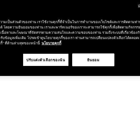
ป
ช้อป Blush ใดๆ รับฟรี Afterglow Lip Balm #Orgasm 1.1 g มูลค่า 750
วามเป็นส่วนตัวของท่าน เราใช้งานคุกกี้ที่จำเป็นในการทำงานของเว็บไซต์และการติดตามท่าน
ซต์ โดยความยินยอมของท่าน เราและพาร์ทเนอร์ของเราจะสามารถใช้คุกกี้เพื่อติดตามกิจก
undation ใดๆ รับฟรี Light Reflecting™ Luminizing Blush #Heavenly 2 
เนื้อหาและโฆษณาที่จัดสรรตามความสนใจและความชอบของท่าน รวมถึงระบบที่เกี่ยวข้องกั
รับข้อมูลเพิ่มเติม โปรดเข้าดูนโยบายคุกกี้ของเรา ท่านสามารถเปลี่ยนแปลงตัวเลือกได้ตลอดเ
กี้" ที่ด้านล่างสุดของหน้านี้
นโยบายคุกกี้
ปรับแต่งตัวเลือกของฉัน
ยินยอม