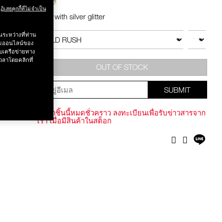
ฏิเสธคุกกี้ที่ไม่จำเป็น
 .-
Gold with silver glitter
Add
Product
to
Actions
จำนวน
สินค้าอื่นๆ
ระหว่างที่ท่าน
cart
รรมออนไลน์ของ
g value 750.-
options
บเครือข่ายทาง
วลาโดยคลิกที่
OUT OF STOCK
SUBMIT
สินค้าชิ้นนี้หมดชั่วคราว ลงทะเบียนเพื่อรับข่าวสารจาก
เรา เมื่อมีสินค้าในสต็อก
แชร์
Facebook
Twitter
บน
ไลน์