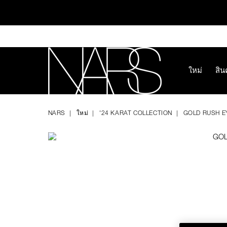
Skip
to
main
content
ใหม่
สิน
ทุ
Image
Details
/th/gold-
หมายเลข
NARS
rush-
รายการ.
NARS
ใหม่
'24 KARAT COLLECTION
GOLD RUSH 
eyeshadow/194251148601.html
999NAC0000224
ช้อป NEW Light R
ช้อป สินค้าใ