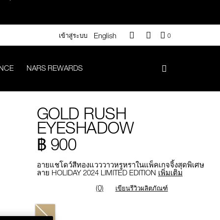
English
QUANTITY
เข้าสู่ระบบ
0
OF
ITEMS
IN
ANCE
NARS REWARDS
CART
IS
า 500.-
GOLD RUSH
.-
EYESHADOW
฿ 900
อายแชโดว์สีทองแวววาวหรูหราในแพ็คเกจจิ้งสุดพิเศษ
ลาย HOLIDAY 2024 LIMITED EDITION
เพิ่มเติม
#Vanilla มูลค่า 700 .-
(0)
เขียนรีวิวผลิตภัณฑ์
iptok มูลค่า 690.-
Variations