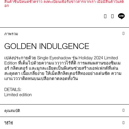
สินค้าชิ้นนี้หมดชั่วคราว ลงทะเบียนเพื่อรับข่าวสารจากเรา เมื่อมีสินค้าในสต็
อก
แช
Facebook
Twitter
บ
ไล
ภาพรวม
GOLDEN INDULGENCE
เปล่งประกายด้วย Single Eyeshadow รุ่น Holiday 2024 Limited
Edition ที่เต็มไปด้วยความแวววาวไร้ที่ติ การผสมผสานของชิมเม
อร์ กลิตเตอร์ และมุกละเอียดเป็นพิเศษช่วยสร้างเอฟเฟกต์ที่เด่น
สะดุดตา เนื้อเกลี่ยง่าย ให้เม็ดสีกลิตเตอร์สีทองอย่างเด่นชัด ความ
เงาแวววาติดทนบนเปลือกตาตลอดทั้งวัน
DETAILS:
Limited edition
คุณสมบัติ
วิธีใช้