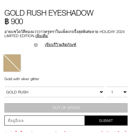
Details
/th/gold-
หมายเลข
GOLD RUSH EYESHADOW
rush-
รายการ.
eyeshadow/194251148601.html
999NAC0000224
฿ 900
อายแชโดว์สีทองแวววาวหรูหราในแพ็คเกจจิ้งสุดพิเศษลาย HOLIDAY 2024
LIMITED EDITION
เพิ่มเติม
(0)
เขียนรีวิวผลิตภัณฑ์
Variations
Gold with silver glitter
Add
Product
to
Actions
จำนวน
สินค้าอื่นๆ
cart
options
OUT OF STOCK
SUBMIT