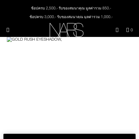
Skip
ใหม่
เมคอัพ
to
ช้อปครบ 2,500.- รับของสมนาคุณ มูลค่ารวม 850.-
main
content
ช้อปครบ 3,000.- รับของสมนาคุณ มูลค่ารวม 1,000.-
สินค้าใหม่
ตา
ทุกคำสั่งซื้อ รับฟรี Light Reflecting™ Foundation 4 ml #Mont Blanc มูลค่า 500.-
เมนู"
QUA
0
ช้อป Quad Eyeshadow รับฟรี Mini Eyeshadow Brush มูลค่า 1,000 .-
OF
THE PETAL PLAY COLLECTION
Image
NARS
หน้า
ITE
ช้อป Insatiable Liquid Blush รับฟรี Finger Puff มูลค่า 250.-
IN
ช้อป NEW Light Reflecting™ Prismatic Powder รับฟรี Radiant Creamy
CAR
THE SUMMER SCULPT
Concealer 1.4 ml #Vanilla มูลค่า 700 .-
ปาก
IS
COLLECTION
ช้อป สินค้าใดๆ* ในThe Petal Play Collection (ยกเว้น Serum Cushion Case) รับฟรี
Giptok มูลค่า 690.-
แก้ม
ช้อป Blush ใดๆ รับฟรี Afterglow Lip Balm #Orgasm 1.1 g มูลค่า 750 .-
ช้อป Foundation ใดๆ รับฟรี Light Reflecting™ Luminizing Blush #Heavenly 2 g
BRUSHES & TOOLS
value 750.-
พาเล็ทท์และของขวัญ
สกินแคร์