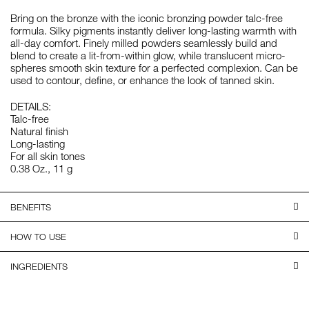
Bring on the bronze with the iconic bronzing powder talc-free
formula. Silky pigments instantly deliver long-lasting warmth with
all-day comfort. Finely milled powders seamlessly build and
blend to create a lit-from-within glow, while translucent micro-
spheres smooth skin texture for a perfected complexion. Can be
used to contour, define, or enhance the look of tanned skin.
DETAILS:
Talc-free
Natural finish
Long-lasting
For all skin tones
0.38 Oz., 11 g
BENEFITS
HOW TO USE
INGREDIENTS