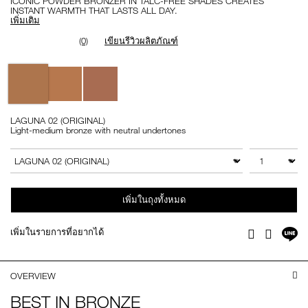
ICONIC POWDER BRONZER IN TALC-FREE SHADES CREATES
INSTANT WARMTH THAT LASTS ALL DAY.
เพิ่มเติม
(0)
เขียนรีวิวผลิตภัณฑ์
Variations
LAGUNA 02 (ORIGINAL)
Light-medium bronze with neutral undertones
Add
Product
to
Actions
จำนวน
สินค้าอื่นๆ
cart
options
เพิ่มในถุงทั้งหมด
แช
เพิ่มในรายการที่อยากได้
Facebook
Twitter
บ
ไล
OVERVIEW
BEST IN BRONZE