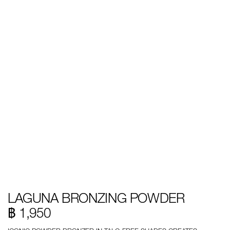
Details
/th/laguna-
หมายเลข
LAGUNA BRONZING POWDER
bronzing-
รายการ.
powder/0194251136721.html
0194251136721
฿ 1,950