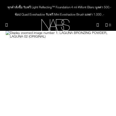
Skip
ใหม่
เมคอัพ
to
ทุกคำสั่งซื้อ รับฟรี Light Reflecting™ Foundation 4 ml #Mont Blanc มูลค่า 500.-
main
content
ช้อป Quad Eyeshadow รับฟรี Mini Eyeshadow Brush มูลค่า 1,000 .-
สินค้าใหม่
ตา
ช้อป Insatiable Liquid Blush รับฟรี Finger Puff มูลค่า 250.-
เมนู"
QUA
0
ช้อป NEW Light Reflecting™ Prismatic Powder รับฟรี Radiant Creamy
OF
THE PETAL PLAY COLLECTION
Image
NARS
Concealer 1.4 ml #Vanilla มูลค่า 700 .-
หน้า
ITE
IN
ช้อป สินค้าใดๆ* ในThe Petal Play Collection (ยกเว้น Serum Cushion Case) รับฟรี
CAR
THE SUMMER SCULPT
Giptok มูลค่า 690.-
ปาก
IS
COLLECTION
ช้อป Blush ใดๆ รับฟรี Afterglow Lip Balm #Orgasm 1.1 g มูลค่า 750 .-
ช้อป Foundation ใดๆ รับฟรี Light Reflecting™ Luminizing Blush #Heavenly 2 g
แก้ม
value 750.-
BRUSHES & TOOLS
พาเล็ทท์และของขวัญ
สกินแคร์