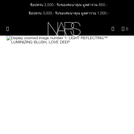
Skip
ช้อปครบ 2,500.- รับของสมนาคุณ มูลค่ารวม 850.-
ใหม่
เมคอัพ
to
main
ช้อปครบ 3,000.- รับของสมนาคุณ มูลค่ารวม 1,000.-
content
ทุกคำสั่งซื้อ รับฟรี Light Reflecting™ Foundation 4 ml #Mont Blanc มูลค่า 500.-
สินค้าใหม่
ตา
เมนู"
QUA
0
ช้อป Quad Eyeshadow รับฟรี Mini Eyeshadow Brush มูลค่า 1,000 .-
OF
THE PETAL PLAY COLLECTION
ช้อป Insatiable Liquid Blush รับฟรี Finger Puff มูลค่า 250.-
Image
NARS
หน้า
ITE
IN
ช้อป NEW Light Reflecting™ Prismatic Powder รับฟรี Radiant Creamy
CAR
THE SUMMER SCULPT
Concealer 1.4 ml #Vanilla มูลค่า 700 .-
ปาก
IS
COLLECTION
ช้อป สินค้าใดๆ* ในThe Petal Play Collection (ยกเว้น Serum Cushion Case) รับฟรี
Giptok มูลค่า 690.-
แก้ม
ช้อป Blush ใดๆ รับฟรี Afterglow Lip Balm #Orgasm 1.1 g มูลค่า 750 .-
ช้อป Foundation ใดๆ รับฟรี Light Reflecting™ Luminizing Blush #Heavenly 2 g
value 750.-
BRUSHES & TOOLS
พาเล็ทท์และของขวัญ
สกินแคร์