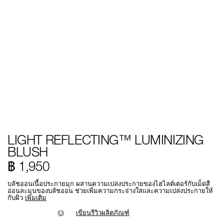
Details
/th/light-
หมายเลข
LIGHT REFLECTING™ LUMINIZING
reflecting%E2%84%A2-
รายการ.
luminizing-
194251156736
BLUSH
blush/194251156736.html
฿ 1,950
บลัชออนเนื้อประกายมุก ผสานความเปล่งประกายของไฮไลต์เตอร์กับเม็ดสี
อ่อนละมุนของบลัชออน ช่วยเพิ่มความกระจ่างใสและความเปล่งประกายให้
กับผิว
เพิ่มเติม
(0)
เขียนรีวิวผลิตภัณฑ์