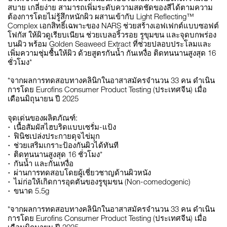
สบาย เกลี่ยง่าย สามารถเพิ่มระดับความสดชัดของสีได้ตามความ
ต้องการโดยไม่รู้สึกหนักผิว ผสานเข้ากับ Light Reflecting™
Complex เอกสิทธิ์เฉพาะของ NARS ช่วยสร้างเอฟเฟกต์แบบซอฟต์
โฟกัส ให้ผิวดูเรียบเนียน ช่วยเบลอริ้วรอย รูขุมขน และจุดบกพร่อง
บนผิว พร้อม Golden Seaweed Extract ที่ช่วยปลอบประโลมและ
เพิ่มความชุ่มชื้นให้ผิว ด้วยสูตรกันน้ำ กันเหงื่อ ติดทนนานสูงสุด 16
ชั่วโมง*
*จากผลการทดสอบทางคลินิกในอาสาสมัครจำนวน 33 คน ดำเนิน
การโดย Eurofins Consumer Product Testing (ประเทศจีน) เมื่อ
เดือนมิถุนายน ปี 2025
จุดเด่นของผลิตภัณฑ์:
เนื้อสัมผัสไฮบริดแบบเซรั่ม-แป้ง
ฟินิชเปล่งประกายดุจไข่มุก
ช่วยเสริมเกราะป้องกันผิวได้ทันที
ติดทนนานสูงสุด 16 ชั่วโมง*
กันน้ำ และกันเหงื่อ
ผ่านการทดสอบโดยผู้เชี่ยวชาญด้านผิวหนัง
ไม่ก่อให้เกิดการอุดตันของรูขุมขน (Non-comedogenic)
ขนาด 5.5g
*จากผลการทดสอบทางคลินิกในอาสาสมัครจำนวน 33 คน ดำเนิน
การโดย Eurofins Consumer Product Testing (ประเทศจีน) เมื่อ
เดือนมิถุนายน ปี 2025