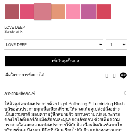
Variations
LOVE DEEP
Sandy pink
Add
Product
to
Actions
จำนวน
สินค้าอื่นๆ
cart
options
เพิ่มในถุงทั้งหมด
แช
เพิ่มในรายการที่อยากได้
Facebook
Twitter
บ
ไล
ภาพรวมผลิตภัณฑ์
ให้ผิวดูสวยเปล่งประกายด้วย Light Reflecting™ Luminizing Blush
บลัชออนประกายมุกเนื้อเนียนที่ช่วยให้พวงแก้มดูเปล่งปลั่งอย่าง
เป็นธรรมชาติ มอบความรู้สึกสบายผิว ผสานความเปล่งประกาย
ของไฮไลต์เตอร์กับเม็ดสีอ่อนละมุนของบลัชออน ช่วยเพิ่มความ
กระจ่างใสและความเปล่งประกายให้กับผิว เนื้อผลิตภัณฑ์แบบไฮ
บริดเซรั่ม-แป้ง มอบฟินิชที่เนียนเรียบไปกับผิว แต่ยังคงความเบา