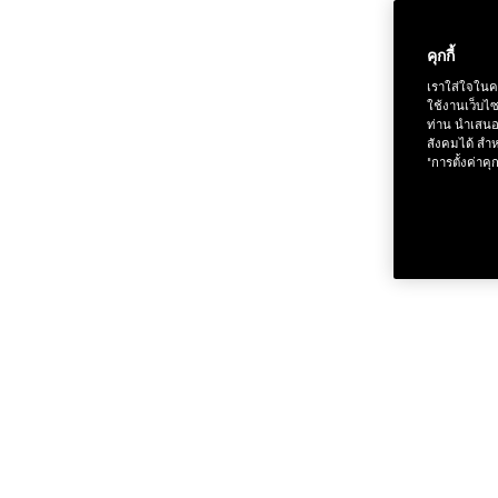
คุกกี้
เราใส่ใจในค
ช้อป Fo
ใช้งานเว็บไ
ท่าน นำเสนอ
สังคมได้ สำห
"การตั้งค่าคุก