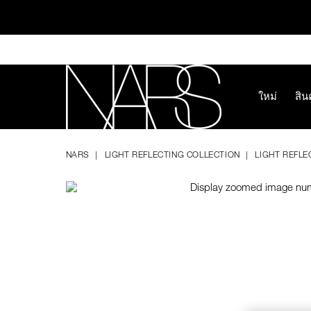
Skip
to
main
content
ใหม่
สิน
ทุ
Image
Details
/th/light-
หมายเลข
NARS
reflecting-
รายการ.
NARS
LIGHT REFLECTING COLLECTION
LIGHT REFLE
foundation/0194251070681.html
0194251070681
ช้อป NEW Light R
ช้อป สินค้าใ