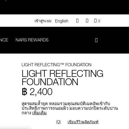
English
QUANTITY
เข้าสู่ระบบ
0
OF
ITEMS
IN
ANCE
NARS REWARDS
CART
IS
า 500.-
LIGHT REFLECTING™ FOUNDATION
.-
LIGHT REFLECTING
FOUNDATION
฿ 2,400
#Vanilla มูลค่า 700 .-
สูตรผสมล้ำยุค หลอมรวมคุณสมบัติเมคอัพเข้ากับ
ประสิทธิภาพการถนอมผิว มอบความปกปิดระดับปาน
กลาง
เพิ่มเติม
iptok มูลค่า 690.-
(0)
เขียนรีวิวผลิตภัณฑ์