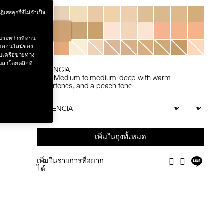
Variations
ฏิเสธคุกกี้ที่ไม่จำเป็น
 .-
ระหว่างที่ท่าน
g value 750.-
รรมออนไลน์ของ
บเครือข่ายทาง
วลาโดยคลิกที่
VALENCIA
M5 - Medium to medium-deep with warm
undertones, and a peach tone
Add
Product
to
Actions
จำนวน
สินค้าอื่นๆ
cart
options
เพิ่มในถุงทั้งหมด
แชร์
เพิ่มในรายการที่อยาก
Facebook
Twitter
บน
ได้
ไลน์