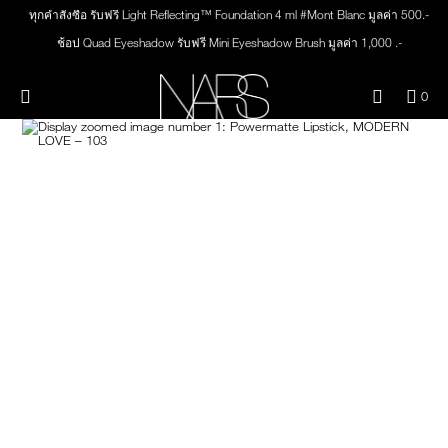
Skip
ทุกคำสั่งซื้อ รับฟรี Light Reflecting™ Foundation 4 ml #Mont Blanc มูลค่า 500.-
ใหม่
เมคอัพ
to
main
ช้อป Quad Eyeshadow รับฟรี Mini Eyeshadow Brush มูลค่า 1,000 .-
content
ช้อป Insatiable Liquid Blush รับฟรี Finger Puff มูลค่า 250.-
สินค้าใหม่
ตา
เมนู"
QUA
ช้อป NEW Light Reflecting™ Prismatic Powder รับฟรี Radiant Creamy
0
OF
Concealer 1.4 ml #Vanilla มูลค่า 700 .-
THE PETAL PLAY COLLECTION
Image
NARS
หน้า
ITE
ช้อป สินค้าใดๆ* ในThe Petal Play Collection (ยกเว้น Serum Cushion Case) รับฟรี
IN
Giptok มูลค่า 690.-
CAR
THE SUMMER SCULPT
ปาก
IS
COLLECTION
ช้อป Blush ใดๆ รับฟรี Afterglow Lip Balm #Orgasm 1.1 g มูลค่า 750 .-
ช้อป Foundation ใดๆ รับฟรี Light Reflecting™ Luminizing Blush #Heavenly 2 g
value 750.-
แก้ม
BRUSHES & TOOLS
พาเล็ทท์และของขวัญ
สกินแคร์