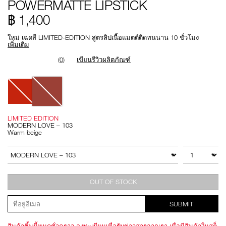
POWERMATTE LIPSTICK
lipstick/0194251136622.html
รายการ.
999NAC0000163
฿ 1,400
ใหม่ เฉดสี LIMITED-EDITION สูตรลิปเนื้อแมตต์ติดทนนาน 10 ชั่วโมง
เพิ่มเติม
(0)
เขียนรีวิวผลิตภัณฑ์
Variations
LIMITED EDITION
MODERN LOVE – 103
Warm beige
Add
Product
to
Actions
จำนวน
สินค้าอื่นๆ
cart
options
OUT OF STOCK
SUBMIT