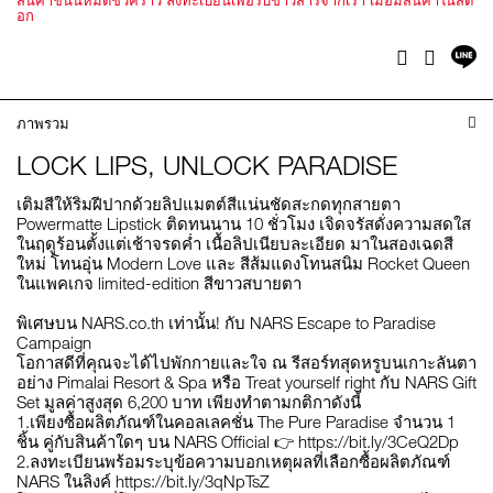
สินค้าชิ้นนี้หมดชั่วคราว ลงทะเบียนเพื่อรับข่าวสารจากเรา เมื่อมีสินค้าในสต็
อก
แช
Facebook
Twitter
บ
ไล
ภาพรวม
LOCK LIPS, UNLOCK PARADISE
เติมสีให้ริมฝีปากด้วยลิปแมตต์สีแน่นชัดสะกดทุกสายตา
Powermatte Lipstick ติดทนนาน 10 ชั่วโมง เจิดจรัสดั่งความสดใส
ในฤดูร้อนตั้งแต่เช้าจรดค่ำ เนื้อลิปเนียบละเอียด มาในสองเฉดสี
ใหม่ โทนอุ่น Modern Love และ สีส้มแดงโทนสนิม Rocket Queen
ในแพคเกจ limited-edition สีขาวสบายตา
พิเศษบน NARS.co.th เท่านั้น! กับ NARS Escape to Paradise
Campaign
โอกาสดีที่คุณจะได้ไปพักกายและใจ ณ รีสอร์ทสุดหรูบนเกาะลันตา
อย่าง Pimalai Resort & Spa หรือ Treat yourself right กับ NARS Gift
Set มูลค่าสูงสุด 6,200 บาท เพียงทำตามกติกาดังนี้
1.เพียงซื้อผลิตภัณฑ์ในคอลเลคชั่น The Pure Paradise จำนวน 1
ชิ้น คู่กับสินค้าใดๆ บน NARS Official 👉
https://bit.ly/3CeQ2Dp
2.ลงทะเบียนพร้อมระบุข้อความบอกเหตุผลที่เลือกซื้อผลิตภัณฑ์
NARS ในลิงค์
https://bit.ly/3qNpTsZ