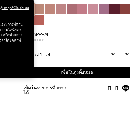
Variations
ฏิเสธคุกกี้ที่ไม่จำเป็น
 .-
ระหว่างที่ท่าน
รรมออนไลน์ของ
g value 750.-
SEX APPEAL
บเครือข่ายทาง
Soft peach
วลาโดยคลิกที่
Add
Product
จำนวน
สินค้าอื่นๆ
to
Actions
cart
เพิ่มในถุงทั้งหมด
options
แชร์
เพิ่มในรายการที่อยาก
Facebook
Twitter
บน
ได้
ไลน์