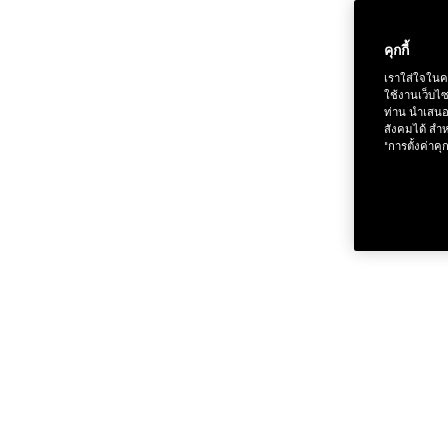
คุกกี้
เราใส่ใจในค
ใช้งานเว็บไ
ช้อป Fo
ท่าน นำเสนอ
สังคมได้ สำห
"การตั้งค่าคุก