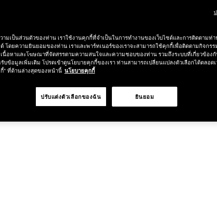
ป
ช้อป Blush ใดๆ รับฟรี Afterglow Lip Balm #Orgasm 1.1 g มูลค่า 750
วามเป็นส่วนตัวของท่าน เราใช้งานคุกกี้ที่จำเป็นในการทำงานของเว็บไซต์และการติดตามท่าน
ซต์ โดยความยินยอมของท่าน เราและพาร์ทเนอร์ของเราจะสามารถใช้คุกกี้เพื่อติดตามกิจก
undation ใดๆ รับฟรี Light Reflecting™ Luminizing Blush #Heavenly 2 
เนื้อหาและโฆษณาที่จัดสรรตามความสนใจและความชอบของท่าน รวมถึงระบบที่เกี่ยวข้องกั
รับข้อมูลเพิ่มเติม โปรดเข้าดูนโยบายคุกกี้ของเรา ท่านสามารถเปลี่ยนแปลงตัวเลือกได้ตลอดเ
กี้" ที่ด้านล่างสุดของหน้านี้
นโยบายคุกกี้
ปรับแต่งตัวเลือกของฉัน
ยินยอม