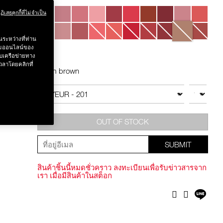
Variations
ฏิเสธคุกกี้ที่ไม่จำเป็น
ระหว่างที่ท่าน
รรมออนไลน์ของ
บเครือข่ายทาง
วลาโดยคลิกที่
Warm brown
Add
Product
to
Actions
จำนวน
สินค้าอื่นๆ
cart
options
OUT OF STOCK
SUBMIT
สินค้าชิ้นนี้หมดชั่วคราว ลงทะเบียนเพื่อรับข่าวสารจาก
เรา เมื่อมีสินค้าในสต็อก
แชร์
Facebook
Twitter
บน
ไลน์