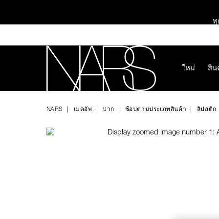
Skip
to
ทุ
main
content
ใหม่
สิน
Image
Details
/th/afterglow-
หมายเลข
NARS
sensual-
รายการ.
ช้อป NEW Light R
NARS
เมคอัพ
ปาก
ช้อปตามประเภทสินค้า
ลิปสติก
shine-
999NAC0000154
lipstick/0194251144672.html
ช้อป สินค้าใ
ช้อป Fo