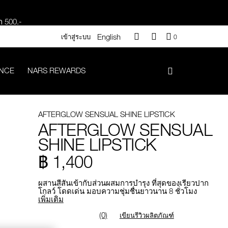
า 500.-
English
QUANTITY
เข้าสู่ระบบ
0
OF
.-
ITEMS
IN
ANCE
NARS REWARDS
CART
IS
#Vanilla มูลค่า 700 .-
AFTERGLOW SENSUAL SHINE LIPSTICK
AFTERGLOW SENSUAL
SHINE LIPSTICK
iptok มูลค่า 690.-
฿ 1,400
 .-
ผสานสีสันเข้ากับส่วนผสมการบำรุง ที่สุดของเรียวปาก
โกลว์ โดดเด่น มอบความชุ่มชื่นยาวนาน 8 ชั่วโมง
เพิ่มเติม
g value 750.-
(0)
เขียนรีวิวผลิตภัณฑ์