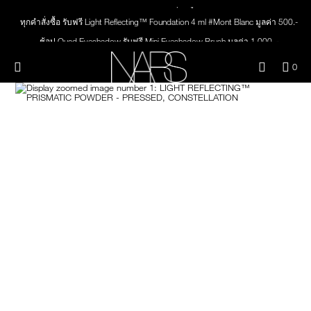
ช้อปครบ 3,000.- รับของสมนาคุณ มูลค่ารวม 1,000.-
Skip
ใหม่
เมคอัพ
to
ทุกคำสั่งซื้อ รับฟรี Light Reflecting™ Foundation 4 ml #Mont Blanc มูลค่า 500.-
main
content
ช้อป Quad Eyeshadow รับฟรี Mini Eyeshadow Brush มูลค่า 1,000 .-
สินค้าใหม่
ตา
ช้อป Insatiable Liquid Blush รับฟรี Finger Puff มูลค่า 250.-
เมนู"
QUA
0
OF
ช้อป NEW Light Reflecting™ Prismatic Powder รับฟรี Radiant Creamy
THE PETAL PLAY COLLECTION
Image
NARS
หน้า
ITE
Concealer 1.4 ml #Vanilla มูลค่า 700 .-
IN
ช้อป สินค้าใดๆ* ในThe Petal Play Collection (ยกเว้น Serum Cushion Case) รับฟรี
CAR
THE SUMMER SCULPT
Giptok มูลค่า 690.-
ปาก
IS
COLLECTION
ช้อป Blush ใดๆ รับฟรี Afterglow Lip Balm #Orgasm 1.1 g มูลค่า 750 .-
ช้อป Foundation ใดๆ รับฟรี Light Reflecting™ Luminizing Blush #Heavenly 2 g
แก้ม
value 750.-
BRUSHES & TOOLS
พาเล็ทท์และของขวัญ
สกินแคร์