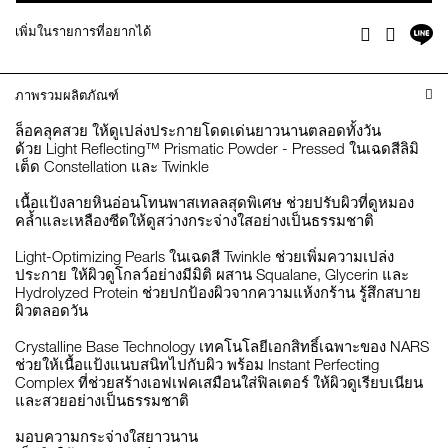
แช
เพิ่มในรายการที่อยากได้
Facebook
Twitter
บ
ไล
ภาพรวมผลิตภัณฑ์
ล็อคลุคสวย ให้ดูเปล่งประกายโดดเด่นยาวนานตลอดทั้งวัน
ด้วย Light Reflecting™ Prismatic Powder - Pressed ในเฉดสีลิมิ
เต็ด Constellation และ Twinkle
เนื้อแป้งลายหินอ่อนโทนพาสเทลลสุดพิเศษ ช่วยปรับผิวที่ดูหมอง
คล้ำและเหลืองซีดให้ดูสว่างกระจ่างใสอย่างเป็นธรรมชาติ
Light-Optimizing Pearls ในเฉดสี Twinkle ช่วยเพิ่มความเปล่ง
ประกาย ให้ผิวดูโกลว์อย่างมีมิติ ผสาน Squalane, Glycerin และ
Hydrolyzed Protein ช่วยปกป้องผิวจากความแห้งกร้าน รู้สึกสบาย
ผิวตลอดวัน
Crystalline Base Technology เทคโนโลยีเอกสิทธิ์เฉพาะของ NARS
ช่วยให้เนื้อแป้งแนบสนิทไปกับผิว พร้อม Instant Perfecting
Complex ที่ช่วยสร้างเอฟเฟคเสมือนใส่ฟิลเตอร์ ให้ผิวดูเรียบเนียน
และสวยอย่างเป็นธรรมชาติ
มอบความกระจ่างใสยาวนาน