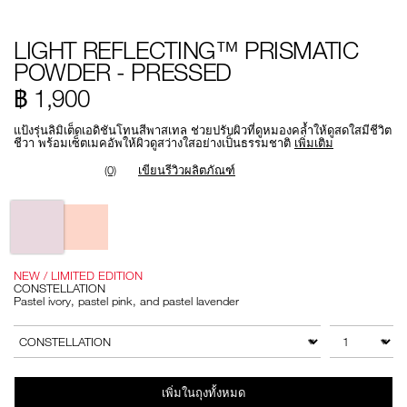
Details
/th/light-
หมายเลข
LIGHT REFLECTING™ PRISMATIC
reflecting%E2%84%A2-
รายการ.
prismatic-
194251168692
POWDER - PRESSED
powder-
-
฿ 1,900
-
pressed/194251168692.html
แป้งรุ่นลิมิเต็ดเอดิชันโทนสีพาสเทล ช่วยปรับผิวที่ดูหมองคล้ำให้ดูสดใสมีชีวิต
ชีวา พร้อมเซ็ตเมคอัพให้ผิวดูสว่างใสอย่างเป็นธรรมชาติ
เพิ่มเติม
(0)
เขียนรีวิวผลิตภัณฑ์
Variations
NEW / LIMITED EDITION
CONSTELLATION
Pastel ivory, pastel pink, and pastel lavender
Add
Product
to
Actions
จำนวน
สินค้าอื่นๆ
cart
options
เพิ่มในถุงทั้งหมด