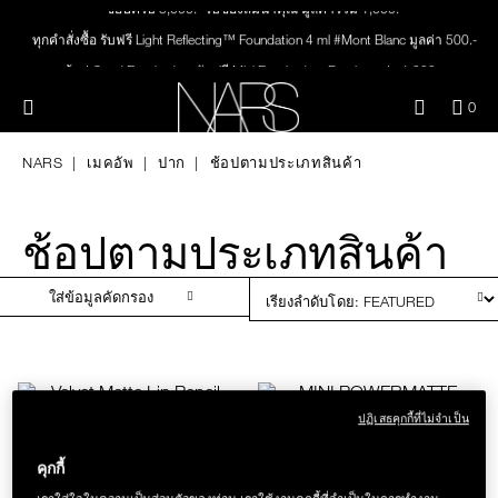
ช้อปครบ 3,000.- รับของสมนาคุณ มูลค่ารวม 1,000.-
Skip
ใหม่
เมคอัพ
to
ทุกคำสั่งซื้อ รับฟรี Light Reflecting™ Foundation 4 ml #Mont Blanc มูลค่า 500.-
main
content
ช้อป Quad Eyeshadow รับฟรี Mini Eyeshadow Brush มูลค่า 1,000 .-
สินค้าใหม่
ตา
ช้อป Insatiable Liquid Blush รับฟรี Finger Puff มูลค่า 250.-
เมนู"
QUA
0
OF
ช้อป NEW Light Reflecting™ Prismatic Powder รับฟรี Radiant Creamy
THE PETAL PLAY COLLECTION
NARS
หน้า
ITE
Concealer 1.4 ml #Vanilla มูลค่า 700 .-
NARS
เมคอัพ
ปาก
ช้อปตามประเภทสินค้า
IN
ช้อป สินค้าใดๆ* ในThe Petal Play Collection (ยกเว้น Serum Cushion Case) รับฟรี
CAR
THE SUMMER SCULPT
Giptok มูลค่า 690.-
ปาก
IS
COLLECTION
ช้อปตามประเภทสินค้า
ช้อป Blush ใดๆ รับฟรี Afterglow Lip Balm #Orgasm 1.1 g มูลค่า 750 .-
ช้อป Foundation ใดๆ รับฟรี Light Reflecting™ Luminizing Blush #Heavenly 2 g
แก้ม
value 750.-
ใส่ข้อมูลคัดกรอง
BRUSHES & TOOLS
พาเล็ทท์และของขวัญ
ปฏิเสธคุกกี้ที่ไม่จำเป็น
สกินแคร์
คุกกี้
VELVET MATTE LIP