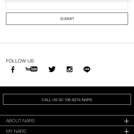
SUBMIT
FOLLOW US
CALL US 02-106-8274-NARS
ABOUT NARS
MY NARS