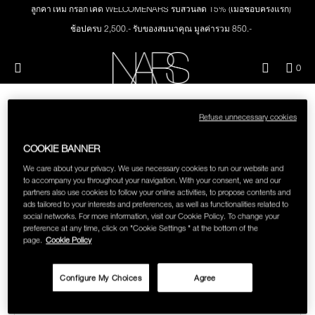
Skip
ลูกค้าใหม่ กรอกโค้ด WELCOMENARS รับส่วนลด 15% (เมื่อช้อปครั้งแรก)
NEW
PRODUCTS
to
main
ช้อปครบ 2,500.- รับของสมนาคุณ มูลค่ารวม 850.-
content
ช้อปครบ 3,000.- รับของสมนาคุณ มูลค่ารวม 1,000.-
JUST ARRIVED
EYES
Menu"
QUA
ทุกคำสั่งซื้อ รับฟรี Light Reflecting™ Foundation 4 ml #Mont Blanc มูลค่า 500.-
0
OF
THE PETAL PLAY COLLECTION
ช้อป Quad Eyeshadow รับฟรี Mini Eyeshadow Brush มูลค่า 1,000 .-
NARS
FACE
ITE
IN
ช้อป Insatiable Liquid Blush รับฟรี Finger Puff มูลค่า 250.-
CAR
Refuse unnecessary cookies
THE SUMMER SCULPT
ช้อป NEW Light Reflecting™ Prismatic Powder รับฟรี Radiant Creamy
LIPS
IS
SORRY, THERE ARE NO SEARCH
COLLECTION
Concealer 1.4 ml #Vanilla มูลค่า 700 .-
COOKIE BANNER
RESULTS FOR "BRING THE HEAT"
ช้อป สินค้าใดๆ* ในThe Petal Play Collection (ยกเว้น Serum Cushion Case) รับฟรี
We care about your privacy. We use necessary cookies to run our website and
CHEEKS
Giptok มูลค่า 690.-
to accompany you throughout your navigation. With your consent, we and our
ช้อป Blush ใดๆ รับฟรี Afterglow Lip Balm #Orgasm 1.1 g มูลค่า 750 .-
partners also use cookies to follow your online activities, to propose contents and
Double-check the spelling of your search or try different
ads tailored to your interests and preferences, as well as functionalities related to
BRUSHES & TOOLS
ช้อป Foundation ใดๆ รับฟรี Light Reflecting™ Luminizing Blush #Heavenly 2 g
spellings if you're not sure.
social networks. For more information, visit our Cookie Policy. To change your
value 750.-
preference at any time, click on "Cookie Settings " at the bottom of the
page.
Cookie Policy
CAN'T FIND WHAT YOU'RE LOOKING FOR?
PALETTES & GIFTS
Configure My Choices
Agree
TRY ANOTHER SEARCH:
SKINCARE