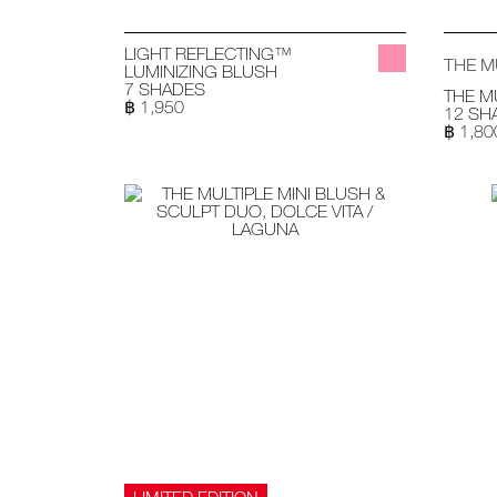
LIGHT REFLECTING™
THE M
LUMINIZING BLUSH
7 SHADES
THE M
฿ 1,950
12 SH
฿ 1,80
LIMITED EDITION