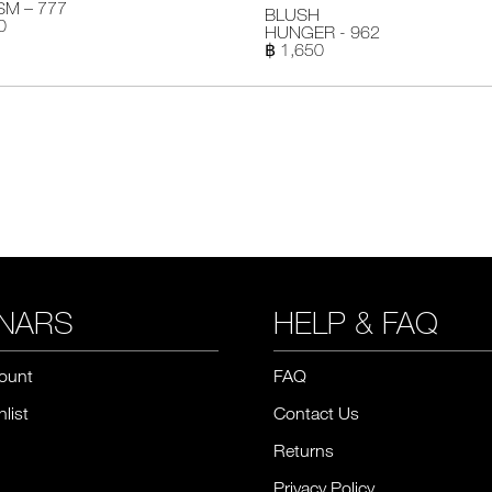
M – 777
BLUSH
0
HUNGER - 962
฿ 1,650
NARS
HELP & FAQ
ount
FAQ
list
Contact Us
Returns
Privacy Policy