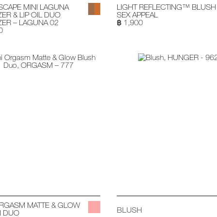
SCAPE MINI LAGUNA
LIGHT REFLECTING™ BLUSH
ER & LIP OIL DUO
SEX APPEAL
ER – LAGUNA 02
฿ 1,900
0
ORGASM MATTE & GLOW
BLUSH
H DUO