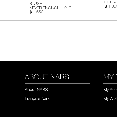
ORGAS
BLUSH
฿ 1,35
NEVER ENOUGH – 910
฿ 1,650
ABOUT NARS
MY 
About NARS
My Acc
François Nars
My Wish