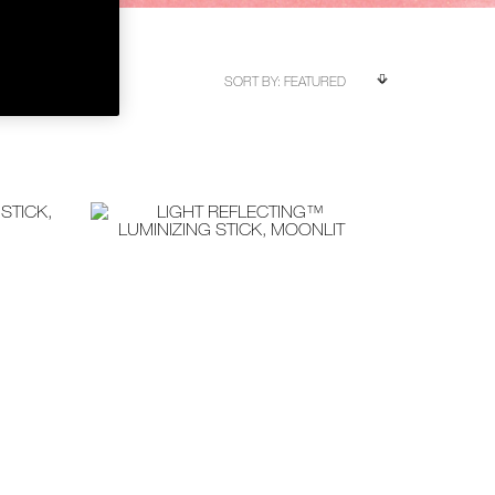
 .-
g value 750.-