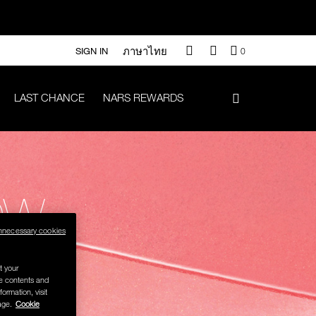
ภาษาไทย
QUANTITY
SIGN IN
0
OF
ITEMS
IN
LAST CHANCE
NARS REWARDS
CART
IS
า 500.-
.-
OW
nnecessary cookies
#Vanilla มูลค่า 700 .-
t your
se contents and
formation, visit
iptok มูลค่า 690.-
age.
Cookie