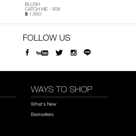
BLUSH
CATCH ME - 908
฿ 1,650
FOLLOW US
WAYS TO SHOP
What's New
Bestsellers