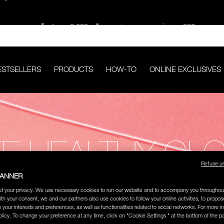
ช้อปครบ 2,500.- รับของสมนาคุณ มูลค่ารวม 850.-
ช้อปครบ 3,000.- รับของสมนาคุณ มูลค่ารวม 1,000.-
ESTSELLERS
PRODUCTS
HOW-TO
ONLINE EXCLUSIVES
กคำสั่งซื้อ รับฟรี Light Reflecting™ Foundation 4 ml #Mont Blanc มูลค่
ช้อป Quad Eyeshadow รับฟรี Mini Eyeshadow Brush มูลค่า 1,000 
TE HEALTHY GL
ช้อป Insatiable Liquid Blush รับฟรี Finger Puff มูลค่า 250.-
Refuse u
BANNER
eflecting™ Prismatic Powder รับฟรี Radiant Creamy Concealer 1.4 ml 
t your privacy. We use necessary cookies to run our website and to accompany you throughou
ith your consent, we and our partners also use cookies to follow your online activities, to propo
o your interests and preferences, as well as functionalities related to social networks. For more in
ดๆ* ในThe Petal Play Collection (ยกเว้น Serum Cushion Case) รับฟรี G
licy. To change your preference at any time, click on "Cookie Settings " at the bottom of the p