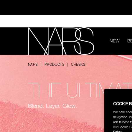
Skip
to
main
content
NEW
B
ทุ
NARS
NARS
PRODUCTS
CHEEKS
THE ULTIMA
COOKIE 
Blend. Layer. Glow.
ช้อป NEW Light R
We care abou
navigation. W
ads tailored t
ช้อป สินค้าใ
our Cookie Po
Policy