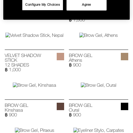
LONGWEAR EYELINER
EYESHADOW BASE
Configure My Choices
Agree
Rue Bonaparte
SMUDGE PROOF
฿ 1,100
EYESHADOW BASE
฿ 1,500
VELVET SHADOW
BROW GEL
STICK
Athens
12 SHADES
฿ 900
฿ 1,000
BROW GEL
BROW GEL
Kinshasa
Oural
฿ 900
฿ 900