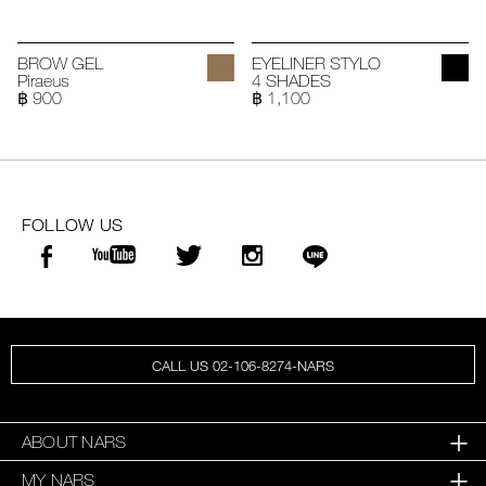
BROW GEL
EYELINER STYLO
Piraeus
4 SHADES
฿ 900
฿ 1,100
FOLLOW US
CALL US 02-106-8274-NARS
ABOUT NARS
MY NARS