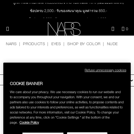
ลูกค้าใหม่ กรอกโค้ด WELCOMENARS รับส่วนลด 15% (เมื่อช้อปครั้งแรก)
Skip
NEW
PRODUCTS
to
ช้อปครบ 2,500.- รับของสมนาคุณ มูลค่ารวม 850.-
main
content
ช้อปครบ 3,000.- รับของสมนาคุณ มูลค่ารวม 1,000.-
JUST ARRIVED
EYES
ทุกคำสั่งซื้อ รับฟรี Light Reflecting™ Foundation 4 ml #Mont Blanc มูลค่า 500.-
Menu"
QUA
0
OF
ช้อป Quad Eyeshadow รับฟรี Mini Eyeshadow Brush มูลค่า 1,000 .-
THE PETAL PLAY COLLECTION
NARS
FACE
ITE
ช้อป Insatiable Liquid Blush รับฟรี Finger Puff มูลค่า 250.-
NARS
PRODUCTS
EYES
SHOP BY COLOR
NUDE
IN
CAR
THE SUMMER SCULPT
ช้อป NEW Light Reflecting™ Prismatic Powder รับฟรี Radiant Creamy
LIPS
IS
COLLECTION
Concealer 1.4 ml #Vanilla มูลค่า 700 .-
NUDE
ช้อป สินค้าใดๆ* ในThe Petal Play Collection (ยกเว้น Serum Cushion Case) รับฟรี
Refuse unnecessary cookies
Giptok มูลค่า 690.-
CHEEKS
ช้อป Blush ใดๆ รับฟรี Afterglow Lip Balm #Orgasm 1.1 g มูลค่า 750 .-
FILTER BY
COOKIE BANNER
ช้อป Foundation ใดๆ รับฟรี Light Reflecting™ Luminizing Blush #Heavenly 2 g
BRUSHES & TOOLS
We care about your privacy. We use necessary cookies to run our website and
value 750.-
to accompany you throughout your navigation. With your consent, we and our
partners also use cookies to follow your online activities, to propose contents and
PALETTES & GIFTS
ads tailored to your interests and preferences, as well as functionalities related to
social networks. For more information, visit our Cookie Policy. To change your
preference at any time, click on "Cookie Settings " at the bottom of the
page.
Cookie Policy
SKINCARE
HIGH-PIGMENT
SMUDGE PROOF