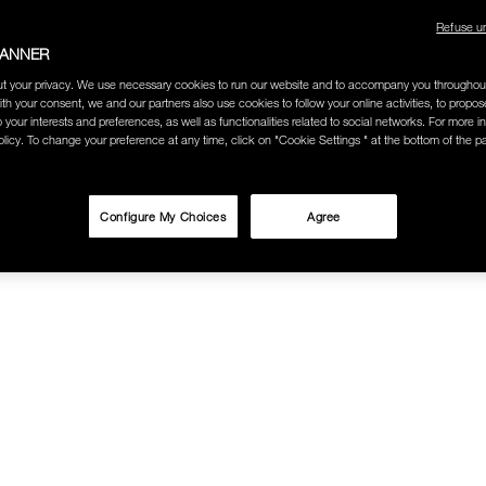
Refuse u
ช้อป Blush ใดๆ รับฟรี Afterglow Lip Balm #Orgasm 1.1 g มูลค่า 750
BANNER
t your privacy. We use necessary cookies to run our website and to accompany you throughou
ith your consent, we and our partners also use cookies to follow your online activities, to propo
undation ใดๆ รับฟรี Light Reflecting™ Luminizing Blush #Heavenly 2 
o your interests and preferences, as well as functionalities related to social networks. For more in
licy. To change your preference at any time, click on "Cookie Settings " at the bottom of the p
Configure My Choices
Agree