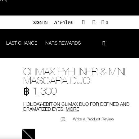
ภาษาไทย
QUANTITY
SIGN IN
0
OF
ITEMS
IN
LAST CHANCE
NARS REWARDS
CART
IS
า 500.-
CLIMAX EYELINER & MINI
.-
MASCARA DUO
฿ 1,300
HOLIDAY-EDITION CLIMAX DUO FOR DEFINED AND
DRAMATIZED EYES.
MORE
#Vanilla มูลค่า 700 .-
(0)
Write a Product Review
Variations
iptok มูลค่า 690.-