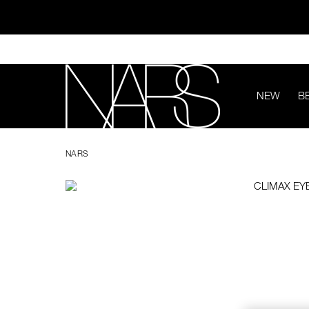
Skip
to
main
content
NEW
B
ทุ
Image
Details
/en/climax-
Item
NARS
eyeliner-
No.
NARS
mini-
999NAC0000231
mascara-
duo/194251148694.html
ช้อป NEW Light R
ช้อป สินค้าใ