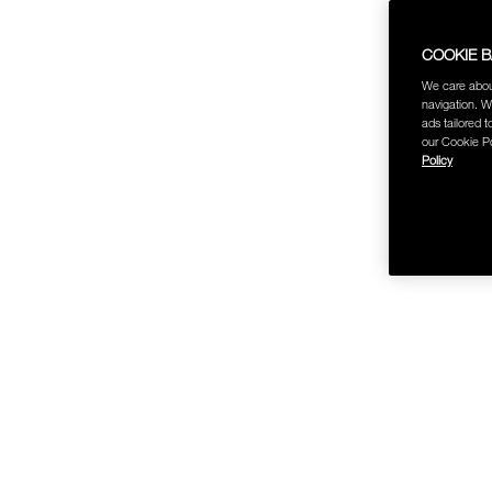
COOKIE 
We care abou
navigation. W
ช้อป Fo
ads tailored t
our Cookie Po
Policy