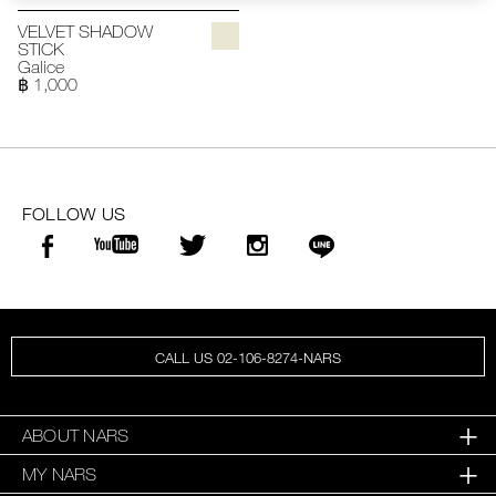
VELVET SHADOW
STICK
Galice
฿ 1,000
FOLLOW US
CALL US 02-106-8274-NARS
ABOUT NARS
MY NARS