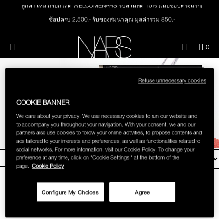
Skip
ลูกค้าใหม่ กรอกโค้ด WELCOMENARS รับส่วนลด 15% (เมื่อช้อปครั้งแรก)
NEW
PRODUCTS
to
main
ช้อปครบ 2,500.- รับของสมนาคุณ มูลค่ารวม 850.-
content
ช้อปครบ 3,000.- รับของสมนาคุณ มูลค่ารวม 1,000.-
JUST ARRIVED
EYES
ทุกคำสั่งซื้อ รับฟรี Light Reflecting™ Foundation 4 ml #Mont Blanc มูลค่า 500.-
Menu"
QUA
0
OF
THE PETAL PLAY COLLECTION
ช้อป Quad Eyeshadow รับฟรี Mini Eyeshadow Brush มูลค่า 1,000 .-
NARS
FACE
ITE
IN
ช้อป Insatiable Liquid Blush รับฟรี Finger Puff มูลค่า 250.-
SPRING
Refuse unnecessary cookies
CAR
THE SUMMER SCULPT
ช้อป NEW Light Reflecting™ Prismatic Powder รับฟรี Radiant Creamy
LIPS
IS
COLLECTION
Concealer 1.4 ml #Vanilla มูลค่า 700 .-
IT ON
COOKIE BANNER
ช้อป สินค้าใดๆ* ในThe Petal Play Collection (ยกเว้น Serum Cushion Case) รับฟรี
We care about your privacy. We use necessary cookies to run our website and
CHEEKS
Giptok มูลค่า 690.-
to accompany you throughout your navigation. With your consent, we and our
ช้อป Blush ใดๆ รับฟรี Afterglow Lip Balm #Orgasm 1.1 g มูลค่า 750 .-
partners also use cookies to follow your online activities, to propose contents and
ads tailored to your interests and preferences, as well as functionalities related to
ช้อป Foundation ใดๆ รับฟรี Light Reflecting™ Luminizing Blush #Heavenly 2 g
BRUSHES & TOOLS
social networks. For more information, visit our Cookie Policy. To change your
value 750.-
FILTER BY
preference at any time, click on "Cookie Settings " at the bottom of the
page.
Cookie Policy
PALETTES & GIFTS
Configure My Choices
Agree
SKINCARE