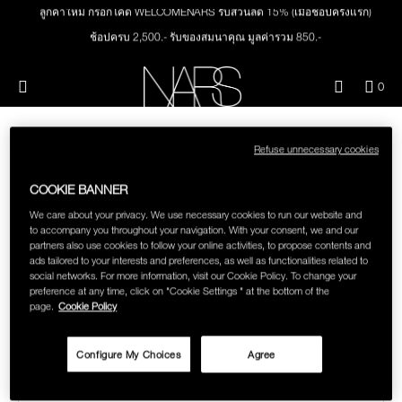
Skip
ลูกค้าใหม่ กรอกโค้ด WELCOMENARS รับส่วนลด 15% (เมื่อช้อปครั้งแรก)
NEW
PRODUCTS
to
main
ช้อปครบ 2,500.- รับของสมนาคุณ มูลค่ารวม 850.-
content
ช้อปครบ 3,000.- รับของสมนาคุณ มูลค่ารวม 1,000.-
JUST ARRIVED
EYES
Menu"
QUA
0
ทุกคำสั่งซื้อ รับฟรี Light Reflecting™ Foundation 4 ml #Mont Blanc มูลค่า 500.-
OF
THE PETAL PLAY COLLECTION
ช้อป Quad Eyeshadow รับฟรี Mini Eyeshadow Brush มูลค่า 1,000 .-
NARS
FACE
ITE
IN
ช้อป Insatiable Liquid Blush รับฟรี Finger Puff มูลค่า 250.-
CAR
Refuse unnecessary cookies
THE SUMMER SCULPT
ช้อป NEW Light Reflecting™ Prismatic Powder รับฟรี Radiant Creamy
LIPS
IS
SORRY, THERE ARE NO SEARCH
COLLECTION
Concealer 1.4 ml #Vanilla มูลค่า 700 .-
COOKIE BANNER
RESULTS FOR "PINK"
ช้อป สินค้าใดๆ* ในThe Petal Play Collection (ยกเว้น Serum Cushion Case) รับฟรี
We care about your privacy. We use necessary cookies to run our website and
CHEEKS
Giptok มูลค่า 690.-
to accompany you throughout your navigation. With your consent, we and our
ช้อป Blush ใดๆ รับฟรี Afterglow Lip Balm #Orgasm 1.1 g มูลค่า 750 .-
partners also use cookies to follow your online activities, to propose contents and
Double-check the spelling of your search or try different
ads tailored to your interests and preferences, as well as functionalities related to
BRUSHES & TOOLS
ช้อป Foundation ใดๆ รับฟรี Light Reflecting™ Luminizing Blush #Heavenly 2 g
spellings if you're not sure.
social networks. For more information, visit our Cookie Policy. To change your
value 750.-
preference at any time, click on "Cookie Settings " at the bottom of the
page.
Cookie Policy
CAN'T FIND WHAT YOU'RE LOOKING FOR?
PALETTES & GIFTS
Configure My Choices
Agree
TRY ANOTHER SEARCH:
SKINCARE