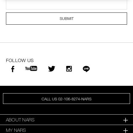
SUBMIT
FOLLOW US
CALL US 02-106-8274-NARS
ABOUT NARS
MY NARS