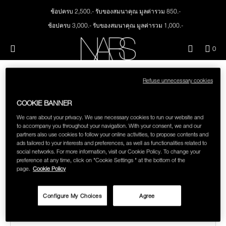
Skip
NEW
PRODUCTS
to
ช้อปครบ 2,500.- รับของสมนาคุณ มูลค่ารวม 850.-
main
content
ช้อปครบ 3,000.- รับของสมนาคุณ มูลค่ารวม 1,000.-
JUST ARRIVED
EYES
ทุกคำสั่งซื้อ รับฟรี Light Reflecting™ Foundation 4 ml #Mont Blanc มูลค่า 500.-
Menu"
QUA
0
ช้อป Quad Eyeshadow รับฟรี Mini Eyeshadow Brush มูลค่า 1,000 .-
OF
THE PETAL PLAY COLLECTION
NARS
FACE
ITE
ช้อป Insatiable Liquid Blush รับฟรี Finger Puff มูลค่า 250.-
IN
Refuse unnecessary cookies
ช้อป NEW Light Reflecting™ Prismatic Powder รับฟรี Radiant Creamy
CAR
THE SUMMER SCULPT
Concealer 1.4 ml #Vanilla มูลค่า 700 .-
LIPS
IS
SORRY, THERE ARE NO SEARCH
COLLECTION
COOKIE BANNER
ช้อป สินค้าใดๆ* ในThe Petal Play Collection (ยกเว้น Serum Cushion Case) รับฟรี
RESULTS FOR "TOOLS"
Giptok มูลค่า 690.-
We care about your privacy. We use necessary cookies to run our website and
CHEEKS
to accompany you throughout your navigation. With your consent, we and our
ช้อป Blush ใดๆ รับฟรี Afterglow Lip Balm #Orgasm 1.1 g มูลค่า 750 .-
partners also use cookies to follow your online activities, to propose contents and
Double-check the spelling of your search or try different
ช้อป Foundation ใดๆ รับฟรี Light Reflecting™ Luminizing Blush #Heavenly 2 g
ads tailored to your interests and preferences, as well as functionalities related to
BRUSHES & TOOLS
value 750.-
spellings if you're not sure.
social networks. For more information, visit our Cookie Policy. To change your
preference at any time, click on "Cookie Settings " at the bottom of the
page.
Cookie Policy
CAN'T FIND WHAT YOU'RE LOOKING FOR?
PALETTES & GIFTS
Configure My Choices
Agree
TRY ANOTHER SEARCH:
SKINCARE