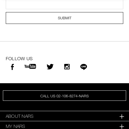
SUBMIT
FOLLOW US
CALL US 02-106-8274-NARS
ABOUT NARS
MY NARS