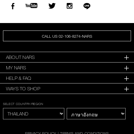
CALL US 02-106-8274-NARS
ABOUT NARS
MY NARS
HELP & FAQ
WAYS TO SHOP
SELECT COUNTRY/REGION
PRIVACY POLICY
|
TERMS AND CONDITIONS