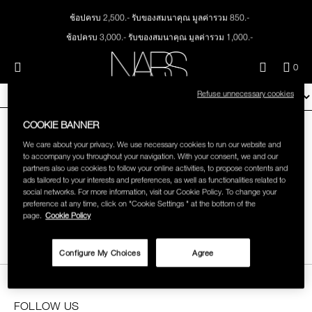
Skip
NEW
PRODUCTS
to
ช้อปครบ 2,500.- รับของสมนาคุณ มูลค่ารวม 850.-
main
content
ช้อปครบ 3,000.- รับของสมนาคุณ มูลค่ารวม 1,000.-
JUST ARRIVED
EYES
ทุกคำสั่งซื้อ รับฟรี Light Reflecting™ Foundation 4 ml #Mont Blanc มูลค่า 500.-
Menu"
QUA
0
ช้อป Quad Eyeshadow รับฟรี Mini Eyeshadow Brush มูลค่า 1,000 .-
OF
THE PETAL PLAY COLLECTION
NARS
FACE
ITE
Refuse unnecessary cookies
ช้อป Insatiable Liquid Blush รับฟรี Finger Puff มูลค่า 250.-
NARS
FILTER BY
HOLIDAY
IN
ช้อป NEW Light Reflecting™ Prismatic Powder รับฟรี Radiant Creamy
CAR
THE SUMMER SCULPT
COOKIE BANNER
Concealer 1.4 ml #Vanilla มูลค่า 700 .-
LIPS
IS
COLLECTION
We care about your privacy. We use necessary cookies to run our website and
ช้อป สินค้าใดๆ* ในThe Petal Play Collection (ยกเว้น Serum Cushion Case) รับฟรี
to accompany you throughout your navigation. With your consent, we and our
Giptok มูลค่า 690.-
CHEEKS
partners also use cookies to follow your online activities, to propose contents and
ช้อป Blush ใดๆ รับฟรี Afterglow Lip Balm #Orgasm 1.1 g มูลค่า 750 .-
ads tailored to your interests and preferences, as well as functionalities related to
social networks. For more information, visit our Cookie Policy. To change your
ช้อป Foundation ใดๆ รับฟรี Light Reflecting™ Luminizing Blush #Heavenly 2 g
BRONZING POWDER
preference at any time, click on "Cookie Settings " at the bottom of the
BRUSHES & TOOLS
value 750.-
3 SHADES
page.
Cookie Policy
฿ 1,900
PALETTES & GIFTS
Configure My Choices
Agree
SKINCARE
FOLLOW US