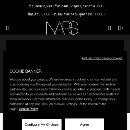
Skip
Skip
NEW
PRODUCTS
ช้อปครบ 2,500.- รับของสมนาคุณ มูลค่ารวม 850.-
to
to
main
main
ช้อปครบ 3,000.- รับของสมนาคุณ มูลค่ารวม 1,000.-
content
content
JUST ARRIVED
EYES
ทุกคำสั่งซื้อ รับฟรี Light Reflecting™ Foundation 4 ml #Mont Blanc มูลค่า 500.-
Menu"
QUA
0
ช้อป Quad Eyeshadow รับฟรี Mini Eyeshadow Brush มูลค่า 1,000 .-
OF
THE PETAL PLAY COLLECTION
NARS
FACE
ITE
ช้อป Insatiable Liquid Blush รับฟรี Finger Puff มูลค่า 250.-
IN
ช้อป NEW Light Reflecting™ Prismatic Powder รับฟรี Radiant Creamy
CAR
THE SUMMER SCULPT
Concealer 1.4 ml #Vanilla มูลค่า 700 .-
LIPS
IS
COLLECTION
Refuse unnecessary cookies
ช้อป สินค้าใดๆ* ในThe Petal Play Collection (ยกเว้น Serum Cushion Case) รับฟรี
Giptok มูลค่า 690.-
CHEEKS
COOKIE BANNER
ช้อป Blush ใดๆ รับฟรี Afterglow Lip Balm #Orgasm 1.1 g มูลค่า 750 .-
We care about your privacy. We use necessary cookies to run our website and
ช้อป Foundation ใดๆ รับฟรี Light Reflecting™ Luminizing Blush #Heavenly 2 g
to accompany you throughout your navigation. With your consent, we and our
value 750.-
BRUSHES & TOOLS
partners also use cookies to follow your online activities, to propose contents and
ads tailored to your interests and preferences, as well as functionalities related to
social networks. For more information, visit our Cookie Policy. To change your
PALETTES & GIFTS
preference at any time, click on "Cookie Settings " at the bottom of the
page.
Cookie Policy
SKINCARE
THE HOW-TO: DUO EYESHADOW
Configure My Choices
Agree