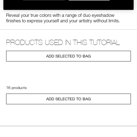
SHARE
FACEBOOK
TWITTER
PINTEREST
ON
LINE
Reveal your true colors with a range of duo eyeshadow
finishes to express yourself and your artistry without limits.
PRODUCTS USED IN THIS TUTORIAL
ADD SELECTED TO BAG
16 products
ADD SELECTED TO BAG