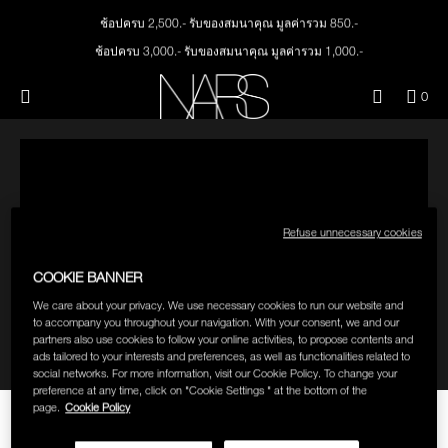
Skip
Skip
NEW
PRODUCTS
to
to
ช้อปครบ 2,500.- รับของสมนาคุณ มูลค่ารวม 850.-
main
main
content
content
ช้อปครบ 3,000.- รับของสมนาคุณ มูลค่ารวม 1,000.-
JUST ARRIVED
EYES
ทุกคำสั่งซื้อ รับฟรี Light Reflecting™ Foundation 4 ml #Mont Blanc มูลค่า 500.-
Menu"
QUA
0
ช้อป Quad Eyeshadow รับฟรี Mini Eyeshadow Brush มูลค่า 1,000 .-
OF
THE PETAL PLAY COLLECTION
NARS
FACE
ITE
ช้อป Insatiable Liquid Blush รับฟรี Finger Puff มูลค่า 250.-
IN
ช้อป NEW Light Reflecting™ Prismatic Powder รับฟรี Radiant Creamy
CAR
THE SUMMER SCULPT
Concealer 1.4 ml #Vanilla มูลค่า 700 .-
LIPS
IS
COLLECTION
ช้อป สินค้าใดๆ* ในThe Petal Play Collection (ยกเว้น Serum Cushion Case) รับฟรี
Giptok มูลค่า 690.-
Refuse unnecessary cookies
CHEEKS
ช้อป Blush ใดๆ รับฟรี Afterglow Lip Balm #Orgasm 1.1 g มูลค่า 750 .-
COOKIE BANNER
ช้อป Foundation ใดๆ รับฟรี Light Reflecting™ Luminizing Blush #Heavenly 2 g
BRUSHES & TOOLS
value 750.-
We care about your privacy. We use necessary cookies to run our website and
to accompany you throughout your navigation. With your consent, we and our
partners also use cookies to follow your online activities, to propose contents and
PALETTES & GIFTS
ads tailored to your interests and preferences, as well as functionalities related to
social networks. For more information, visit our Cookie Policy. To change your
preference at any time, click on "Cookie Settings " at the bottom of the
page.
Cookie Policy
SKINCARE
THE HOW-TO: POWERMATTE
LIPSTICK