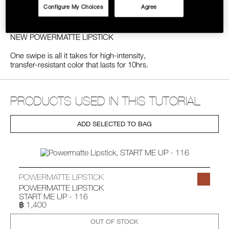
Configure My Choices
Agree
SHARE
FACEBOOK
TWITTER
PINTEREST
ON
LINE
NEW POWERMATTE LIPSTICK
One swipe is all it takes for high-intensity,
transfer-resistant color that lasts for 10hrs.
PRODUCTS USED IN THIS TUTORIAL
ADD SELECTED TO BAG
POWERMATTE LIPSTICK
POWERMATTE LIPSTICK
START ME UP - 116
฿ 1,400
OUT OF STOCK