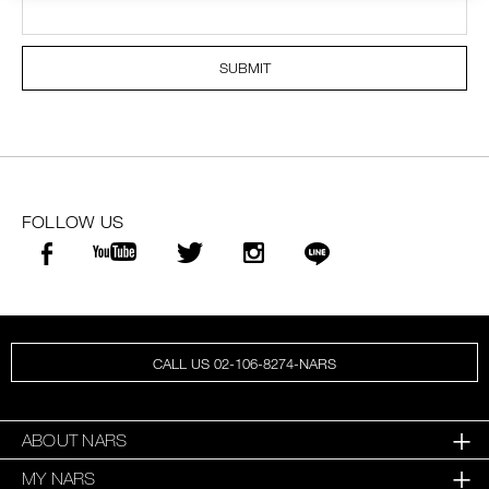
SUBMIT
FOLLOW US
CALL US 02-106-8274-NARS
ABOUT NARS
MY NARS