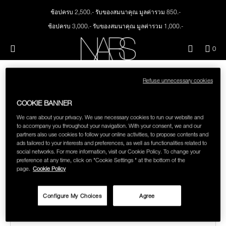
Skip
NEW
PRODUCTS
to
ช้อปครบ 2,500.- รับของสมนาคุณ มูลค่ารวม 850.-
main
content
ช้อปครบ 3,000.- รับของสมนาคุณ มูลค่ารวม 1,000.-
JUST ARRIVED
EYES
ทุกคำสั่งซื้อ รับฟรี Light Reflecting™ Foundation 4 ml #Mont Blanc มูลค่า 500.-
Menu"
QUA
0
ช้อป Quad Eyeshadow รับฟรี Mini Eyeshadow Brush มูลค่า 1,000 .-
OF
THE PETAL PLAY COLLECTION
NARS
FACE
ITE
ช้อป Insatiable Liquid Blush รับฟรี Finger Puff มูลค่า 250.-
IN
Refuse unnecessary cookies
ช้อป NEW Light Reflecting™ Prismatic Powder รับฟรี Radiant Creamy
CAR
THE SUMMER SCULPT
Concealer 1.4 ml #Vanilla มูลค่า 700 .-
LIPS
IS
SORRY, THERE ARE NO SEARCH
COLLECTION
COOKIE BANNER
ช้อป สินค้าใดๆ* ในThe Petal Play Collection (ยกเว้น Serum Cushion Case) รับฟรี
RESULTS FOR "VELVET LIP GLIDE"
Giptok มูลค่า 690.-
We care about your privacy. We use necessary cookies to run our website and
CHEEKS
to accompany you throughout your navigation. With your consent, we and our
ช้อป Blush ใดๆ รับฟรี Afterglow Lip Balm #Orgasm 1.1 g มูลค่า 750 .-
partners also use cookies to follow your online activities, to propose contents and
Double-check the spelling of your search or try different
ช้อป Foundation ใดๆ รับฟรี Light Reflecting™ Luminizing Blush #Heavenly 2 g
ads tailored to your interests and preferences, as well as functionalities related to
BRUSHES & TOOLS
spellings if you're not sure.
value 750.-
social networks. For more information, visit our Cookie Policy. To change your
preference at any time, click on "Cookie Settings " at the bottom of the
page.
Cookie Policy
CAN'T FIND WHAT YOU'RE LOOKING FOR?
PALETTES & GIFTS
Configure My Choices
Agree
TRY ANOTHER SEARCH:
SKINCARE