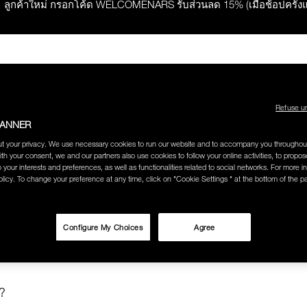
ลูกค้าใหม่ กรอกโค้ด WELCOMENARS รับส่วนลด 15% (เมื่อช้อปครั้ง
ช้อปครบ 2,500.- รับของสมนาคุณ มูลค่ารวม 850.-
ช้อปครบ 3,000.- รับของสมนาคุณ มูลค่ารวม 1,000.-
ESTSELLERS
PRODUCTS
HOW-TO
ONLINE EXCLUSIVES
Refuse u
BANNER
กคำสั่งซื้อ รับฟรี Light Reflecting™ Foundation 4 ml #Mont Blanc มูลค่
t your privacy. We use necessary cookies to run our website and to accompany you throughou
ith your consent, we and our partners also use cookies to follow your online activities, to propo
o your interests and preferences, as well as functionalities related to social networks. For more in
ช้อป Quad Eyeshadow รับฟรี Mini Eyeshadow Brush มูลค่า 1,000 
O SEARCH
licy. To change your preference at any time, click on "Cookie Settings " at the bottom of the p
BY CATEGORY"
ช้อป Insatiable Liquid Blush รับฟรี Finger Puff มูลค่า 250.-
Configure My Choices
Agree
try
eflecting™ Prismatic Powder รับฟรี Radiant Creamy Concealer 1.4 ml 
?
ดๆ* ในThe Petal Play Collection (ยกเว้น Serum Cushion Case) รับฟรี G