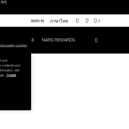
แรก)
ภาษาไทย
QUANTITY
SIGN IN
0
OF
ITEMS
IN
LAST CHANCE
NARS REWARDS
CART
nnecessary cookies
IS
า 500.-
t your
se contents and
formation, visit
.-
age.
Cookie
#Vanilla มูลค่า 700 .-
iptok มูลค่า 690.-