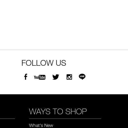
 .-
g value 750.-
FOLLOW US
WAYS TO SHOP
What's New