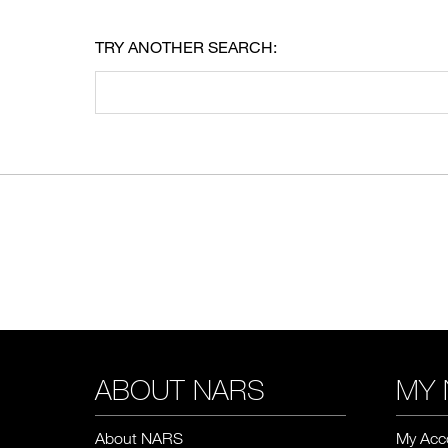
TRY ANOTHER SEARCH:
ช้อป Fo
ABOUT NARS
MY 
About NARS
My Acc