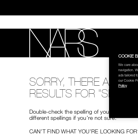
Skip
to
main
content
NEW
B
COOKIE 
ทุ
NARS
We care abou
navigation. W
ads tailored t
SORRY, THERE ARE N
our Cookie Po
Policy
RESULTS FOR "SHOP 
Double-check the spelling of your search or 
ช้อป NEW Light R
different spellings if you're not sure.
CAN'T FIND WHAT YOU'RE LOOKING FOR
ช้อป สินค้าใ