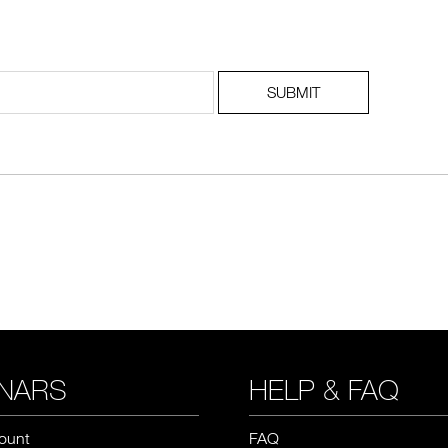
ช้อป Blush ใดๆ รับฟรี Afterglow Lip Balm #Orgasm 1.1 g มูลค่า 750
SUBMIT
undation ใดๆ รับฟรี Light Reflecting™ Luminizing Blush #Heavenly 2 
NARS
HELP & FAQ
ount
FAQ