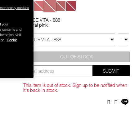
Variations
nnecessary cookies
 .-
DOLCE VITA - 888
t your
Neutral pink
Add
Product
se contents and
g value 750.-
to
Actions
formation, visit
QTY
VARIATION
cart
age.
Cookie
options
OUT OF STOCK
SUBMIT
This item is out of stock. Sign up to be notified when
it's back in stock.
Shar
Facebook
Twitter
on
LINE