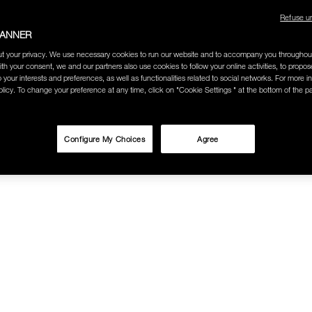
Refuse u
ช้อป Blush ใดๆ รับฟรี Afterglow Lip Balm #Orgasm 1.1 g มูลค่า 750
BANNER
t your privacy. We use necessary cookies to run our website and to accompany you throughou
ith your consent, we and our partners also use cookies to follow your online activities, to propo
undation ใดๆ รับฟรี Light Reflecting™ Luminizing Blush #Heavenly 2 
o your interests and preferences, as well as functionalities related to social networks. For more in
licy. To change your preference at any time, click on "Cookie Settings " at the bottom of the p
Configure My Choices
Agree