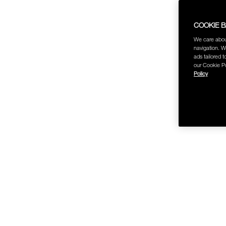
COOKIE 
We care abou
navigation. W
ช้อป Fo
ads tailored t
our Cookie Po
Policy