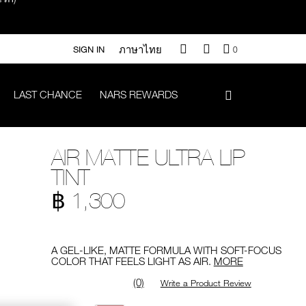
ภาษาไทย
QUANTITY
SIGN IN
0
OF
ITEMS
IN
LAST CHANCE
NARS REWARDS
CART
IS
า 500.-
AIR MATTE ULTRA LIP
.-
TINT
฿ 1,300
Promotions
#Vanilla มูลค่า 700 .-
A GEL-LIKE, MATTE FORMULA WITH SOFT-FOCUS
COLOR THAT FEELS LIGHT AS AIR.
MORE
(0)
Write a Product Review
iptok มูลค่า 690.-