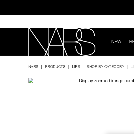
Skip
to
main
content
NEW
B
ทุ
Image
Details
/en/air-
Item
NARS
matte-
No.
NARS
PRODUCTS
LIPS
SHOP BY CATEGORY
L
ultra-
999NAC0000148
lip-
tint/0194251130361.html
ช้อป NEW Light R
ช้อป สินค้าใ