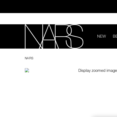
Skip
to
main
content
NEW
B
ทุ
Image
Details
/en/angela-
Item
NARS
audacious-
No.
NARS
lipstick/0607845094531.html
999NARS000011
ช้อป NEW Light R
ช้อป สินค้าใ