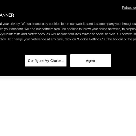
Refuse u
ช้อป Blush ใดๆ รับฟรี Afterglow Lip Balm #Orgasm 1.1 g มูลค่า 750
BANNER
t your privacy. We use necessary cookies to run our website and to accompany you throughou
ith your consent, we and our partners also use cookies to follow your online activities, to propo
undation ใดๆ รับฟรี Light Reflecting™ Luminizing Blush #Heavenly 2 
o your interests and preferences, as well as functionalities related to social networks. For more in
licy. To change your preference at any time, click on "Cookie Settings " at the bottom of the p
Configure My Choices
Agree