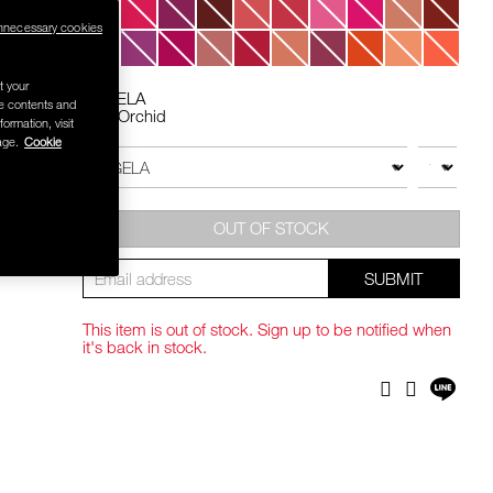
nnecessary cookies
 .-
t your
ANGELA
se contents and
g value 750.-
Pink Orchid
formation, visit
Add
Product
age.
Cookie
to
Actions
QTY
VARIATION
cart
options
OUT OF STOCK
SUBMIT
This item is out of stock. Sign up to be notified when
it's back in stock.
Shar
Facebook
Twitter
on
LINE