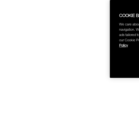
COOKIE 
We care abou
navigation. W
ช้อป Fo
ads tailored t
our Cookie Po
Policy