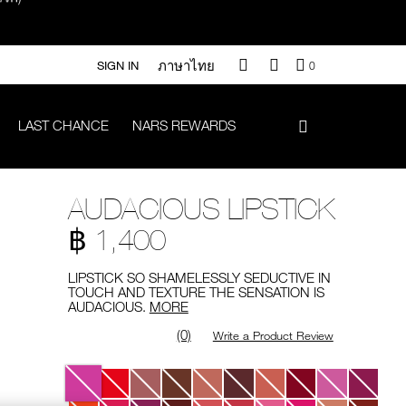
ภาษาไทย
QUANTITY
SIGN IN
0
OF
ITEMS
IN
LAST CHANCE
NARS REWARDS
CART
IS
า 500.-
AUDACIOUS LIPSTICK
.-
฿ 1,400
LIPSTICK SO SHAMELESSLY SEDUCTIVE IN
TOUCH AND TEXTURE THE SENSATION IS
AUDACIOUS.
MORE
#Vanilla มูลค่า 700 .-
(0)
Write a Product Review
Variations
iptok มูลค่า 690.-